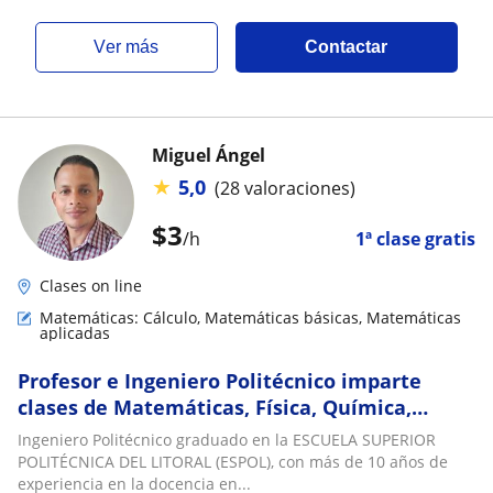
ver más
Contactar
Miguel Ángel
★
5,0
(28 valoraciones)
$
3
/h
1ª clase gratis
Clases on line
Matemáticas: Cálculo, Matemáticas básicas, Matemáticas
aplicadas
Profesor e Ingeniero Politécnico imparte
clases de Matemáticas, Física, Química,
Cálculo para estudiantes de todo nivel
Ingeniero Politécnico graduado en la ESCUELA SUPERIOR
académico
POLITÉCNICA DEL LITORAL (ESPOL), con más de 10 años de
experiencia en la docencia en...