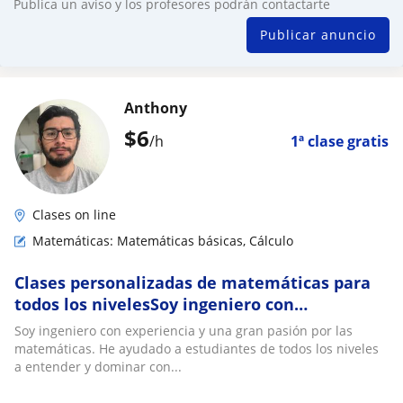
Publica un aviso y los profesores podrán contactarte
Publicar anuncio
Anthony
$
6
/h
1ª clase gratis
Clases on line
Matemáticas: Matemáticas básicas, Cálculo
Clases personalizadas de matemáticas para
todos los nivelesSoy ingeniero con
experiencia y una gran pasión por las
Soy ingeniero con experiencia y una gran pasión por las
matemáticas. He
matemáticas. He ayudado a estudiantes de todos los niveles
a entender y dominar con...