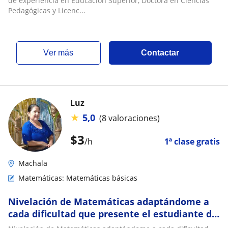
de experiencia en Educación Superior, Doctora en Ciencias
Pedagógicas y Licenc...
ver más
Contactar
Luz
★
5,0
(8 valoraciones)
$
3
/h
1ª clase gratis
Machala
Matemáticas: Matemáticas básicas
Nivelación de Matemáticas adaptándome a
cada dificultad que presente el estudiante de
escuela y colegio a domicilio