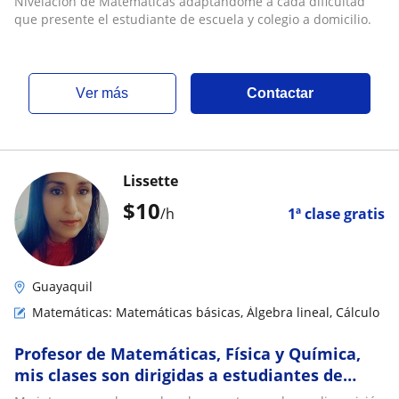
Nivelación de Matemáticas adaptándome a cada dificultad
que presente el estudiante de escuela y colegio a domicilio.
ver más
Contactar
Lissette
$
10
/h
1ª clase gratis
Guayaquil
Matemáticas: Matemáticas básicas, Álgebra lineal, Cálculo
Profesor de Matemáticas, Física y Química,
mis clases son dirigidas a estudiantes de
educación básica, bachillerato