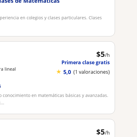
clases de Matemáticas
periencia en colegios y clases particulares. Clases
$
5
/h
Primera clase gratis
a lineal
★
5,0
(1 valoraciones)
s
io conocimiento en matemáticas básicas y avanzadas.
...
$
5
/h