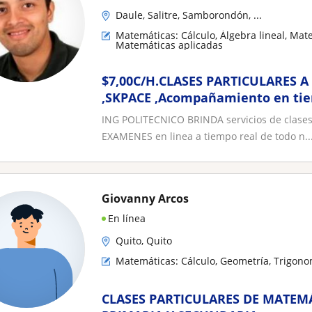
Daule, Salitre, Samborondón, ...
Matemáticas: Cálculo, Álgebra lineal, Mat
Matemáticas aplicadas
$7,00C/H.CLASES PARTICULARES A
,SKPACE ,Acompañamiento en ti
TAREAS ,LECCIONES
ING POLITECNICO BRINDA servicios de clases 
,MATEMATICAS,FISICA,QUIMIICA,D
EXAMENES en linea a tiempo real de todo n..
de materiales,ALGEBRA LINEAL 
,TRIGONOMETRIA CIRCUITOS ETC
Giovanny Arcos
En línea
Quito, Quito
Matemáticas: Cálculo, Geometría, Trigono
CLASES PARTICULARES DE MATEM