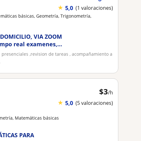
★
5,0
(1 valoraciones)
emáticas básicas, Geometría, Trigonometría,
 DOMICILIO, VIA ZOOM
empo real examenes,
presenciales ,revision de tareas , acompañamiento a
INAMICA ,resistencia
.
,GEOMETRIA
$
3
/h
★
5,0
(5 valoraciones)
metría, Matemáticas básicas
ÁTICAS PARA