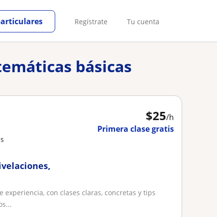
particulares
Regístrate
Tu cuenta
temáticas básicas
$
25
/h
Primera clase gratis
as
ivelaciones,
experiencia, con clases claras, concretas y tips
s...