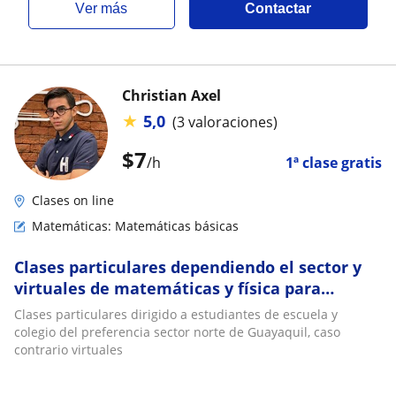
ver más
Contactar
Christian Axel
★
5,0
(3 valoraciones)
$
7
/h
1ª clase gratis
Clases on line
Matemáticas: Matemáticas básicas
Clases particulares dependiendo el sector y
virtuales de matemáticas y física para
escuela y colegio
Clases particulares dirigido a estudiantes de escuela y
colegio del preferencia sector norte de Guayaquil, caso
contrario virtuales