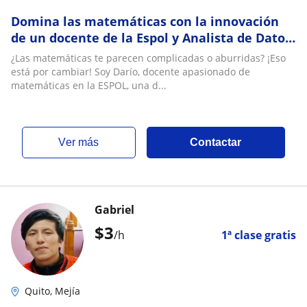
Domina las matemáticas con la innovación
de un docente de la Espol y Analista de Datos
Certificado por Google: ¡Convierte las
¿Las matemáticas te parecen complicadas o aburridas? ¡Eso
matemáticas en tu superpoder!
está por cambiar! Soy Darío, docente apasionado de
matemáticas en la ESPOL, una d...
ver más
Contactar
Gabriel
$
3
/h
1ª clase gratis
Quito, Mejía