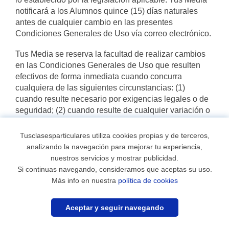
notificará a los Alumnos quince (15) días naturales
antes de cualquier cambio en las presentes
Condiciones Generales de Uso vía correo electrónico.
Tus Media se reserva la facultad de realizar cambios
en las Condiciones Generales de Uso que resulten
efectivos de forma inmediata cuando concurra
cualquiera de las siguientes circunstancias: (1)
cuando resulte necesario por exigencias legales o de
seguridad; (2) cuando resulte de cualquier variación o
ajuste de carácter técnico en la Plataforma o Sitio
Web, en el propio servicio o, en su caso, en los
Tusclasesparticulares utiliza cookies propias y de terceros,
servicios auxiliares; (3) cuando el cambio corresponda
analizando la navegación para mejorar tu experiencia,
a la eliminación o modificación de elementos que a
nuestros servicios y mostrar publicidad.
criterio de Tus Media no permitan preservar la
Si continuas navegando, consideramos que aceptas su uso.
seguridad o resulten ilícitos, ofensivos, inapropiados o
Más info en nuestra
política de cookies
discriminatorios y/o (4) cuando resulte necesario para
hacer frente a un peligro imprevisto e inminente
Aceptar y seguir navegando
relacionado con la defensa de los servicios de
intermediación en línea, los Alumnos o los Profesores