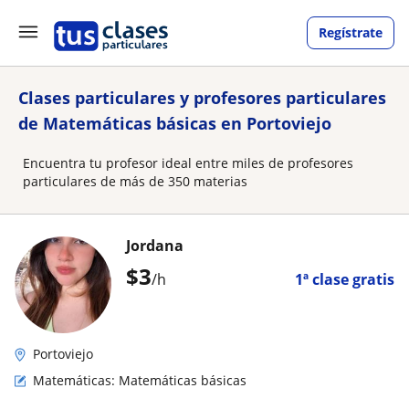
Regístrate
Clases particulares y profesores particulares
de Matemáticas básicas en Portoviejo
Encuentra tu profesor ideal entre miles de profesores
particulares de más de 350 materias
Jordana
$
3
/h
1ª clase gratis
Portoviejo
Matemáticas: Matemáticas básicas