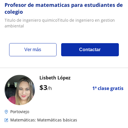
Profesor de matematicas para estudiantes de
colegio
Titulo de ingeniero quimicoTitulo de ingeniero en gestion
ambiental
ver más
Contactar
Lisbeth López
$
3
/h
1ª clase gratis
Portoviejo
Matemáticas: Matemáticas básicas