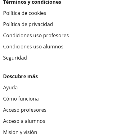
Términos y condiciones
Política de cookies
Política de privacidad
Condiciones uso profesores
Condiciones uso alumnos
Seguridad
Descubre más
Ayuda
Cómo funciona
Acceso profesores
Acceso a alumnos
Misión y visión