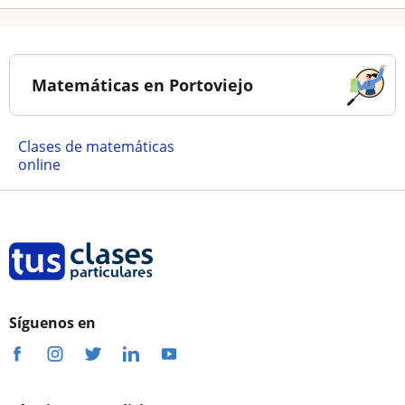
Matemáticas en Portoviejo
Clases de matemáticas
online
Síguenos en