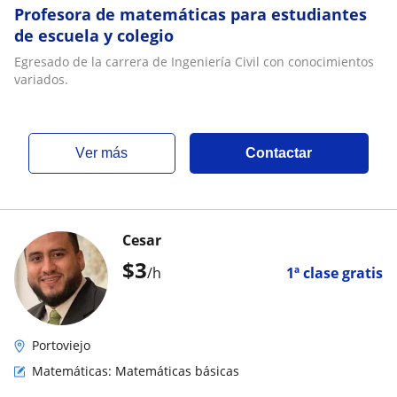
Profesora de matemáticas para estudiantes
de escuela y colegio
Egresado de la carrera de Ingeniería Civil con conocimientos
variados.
ver más
Contactar
Cesar
$
3
/h
1ª clase gratis
Portoviejo
Matemáticas: Matemáticas básicas