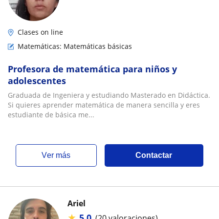
Clases on line
Matemáticas: Matemáticas básicas
Profesora de matemática para niños y
adolescentes
Graduada de Ingeniera y estudiando Masterado en Didáctica.
Si quieres aprender matemática de manera sencilla y eres
estudiante de básica me...
ver más
Contactar
Ariel
★
5,0
(20 valoraciones)