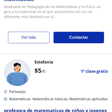
Graduada en Pedagogía de las Matemáticas y la Física, un
giro a lo tradicional en el que actuaremos con un rol
diferente, más dinámico en d...
ver más
Contactar
Estefania
$
5
/h
1ª clase gratis
Portoviejo
Matemáticas: Matemáticas básicas, Matemáticas aplicadas
profesora de matematicas de niños y jovenes