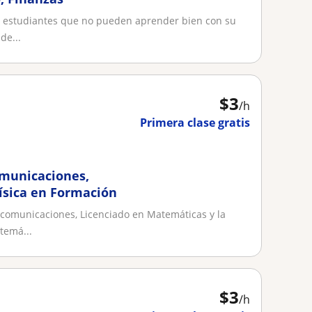
s estudiantes que no pueden aprender bien con su
de...
$
3
/h
Primera clase gratis
omunicaciones,
ísica en Formación
ecomunicaciones, Licenciado en Matemáticas y la
temá...
$
3
/h