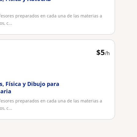
esores preparados en cada una de las materias a
s, c...
$
5
/h
, Física y Dibujo para
aria
esores preparados en cada una de las materias a
s, c...