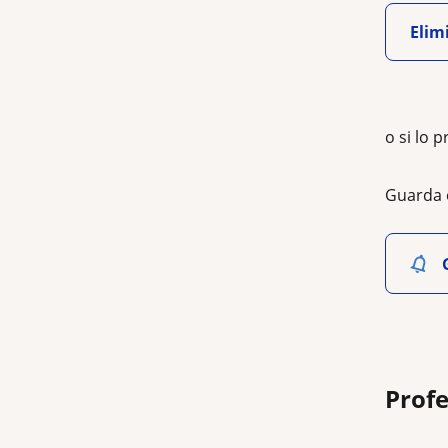
Elimi
o si lo p
Guarda 
Profe