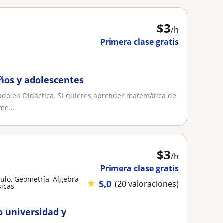
$
3
/h
Primera clase gratis
ños y adolescentes
do en Didáctica. Si quieres aprender matemática de
me...
$
3
/h
Primera clase gratis
ulo, Geometría, Álgebra
★
5,0
(20 valoraciones)
sicas
o universidad y