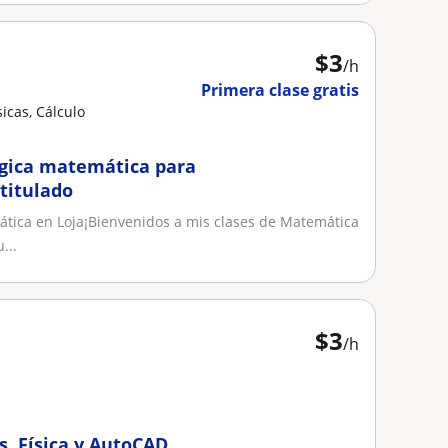
$
3
/h
Primera clase gratis
icas, Cálculo
ógica matemática para
 titulado
ática en Loja¡Bienvenidos a mis clases de Matemática
...
$
3
/h
, Física y AutoCAD