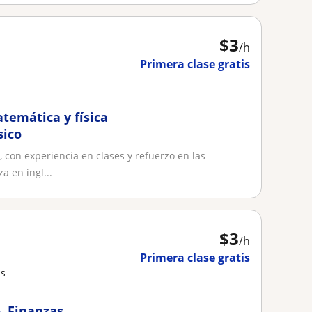
$
3
/h
Primera clase gratis
temática y física
sico
 con experiencia en clases y refuerzo en las
 en ingl...
$
3
/h
Primera clase gratis
as
, Finanzas