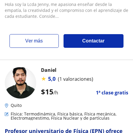
aprendizaje dinámico. Mis clases son
Hola soy la Lcda Jenny, me apasiona enseñar desde la
dinámicas
empatía, la creatividad y el compromiso con el aprendizaje de
cada estudiante. Conside...
ver más
Contactar
Daniel
★
5,0
(1 valoraciones)
$
15
/h
1ª clase gratis
Quito
Física: Termodinámica, Física básica, Física mecánica,
Electromagnestimo, Física Nuclear y de partículas
Profesor universitario de Física (EPN) ofrece