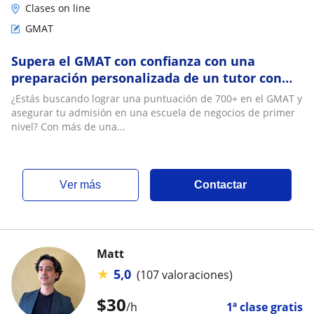
Clases on line
GMAT
Supera el GMAT con confianza con una
preparación personalizada de un tutor con
experiencia
¿Estás buscando lograr una puntuación de 700+ en el GMAT y
asegurar tu admisión en una escuela de negocios de primer
nivel? Con más de una...
ver más
Contactar
Matt
★
5,0
(107 valoraciones)
$
30
/h
1ª clase gratis