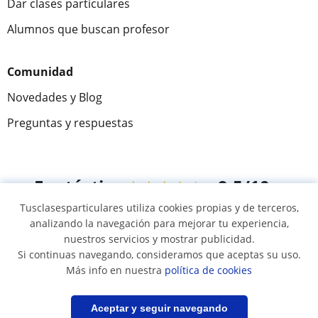
Dar clases particulares
Alumnos que buscan profesor
Comunidad
Novedades y Blog
Preguntas y respuestas
Fantástica
★★★★★
9,5/10
Tusclasesparticulares utiliza cookies propias y de terceros,
305993
opiniones de alumnos
analizando la navegación para mejorar tu experiencia,
nuestros servicios y mostrar publicidad.
Si continuas navegando, consideramos que aceptas su uso.
© 2007 - 2026 Tusclasesparticulares.com.ec
Más info en nuestra
política de cookies
Mapa web:
Profesores particulares
Filtrar
Aceptar y seguir navegando