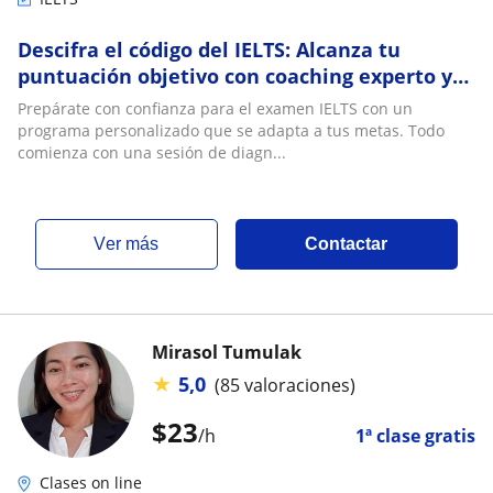
Descifra el código del IELTS: Alcanza tu
puntuación objetivo con coaching experto y
preparación personalizada
Prepárate con confianza para el examen IELTS con un
programa personalizado que se adapta a tus metas. Todo
comienza con una sesión de diagn...
ver más
Contactar
Mirasol Tumulak
★
5,0
(85 valoraciones)
$
23
/h
1ª clase gratis
Clases on line