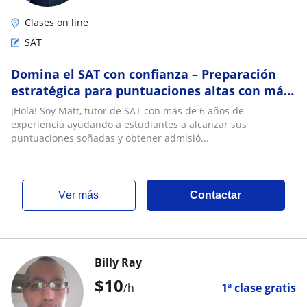
Clases on line
SAT
Domina el SAT con confianza – Preparación
estratégica para puntuaciones altas con más
de 7 años de experiencia
¡Hola! Soy Matt, tutor de SAT con más de 6 años de
experiencia ayudando a estudiantes a alcanzar sus
puntuaciones soñadas y obtener admisió...
ver más
Contactar
Billy Ray
$
10
/h
1ª clase gratis