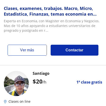
Clases, examenes, trabajos. Macro, Micro,
Estadistica, Finanzas, temas economia en
general
Experta en Economia, con Magister en Economia y Negocios.
Mas de 10 años apoyando a estudiantes universitarios de
pregrado y postgrado en r...
ver más
Contactar
Santiago
$
20
/h
1ª clase gratis
Clases on line