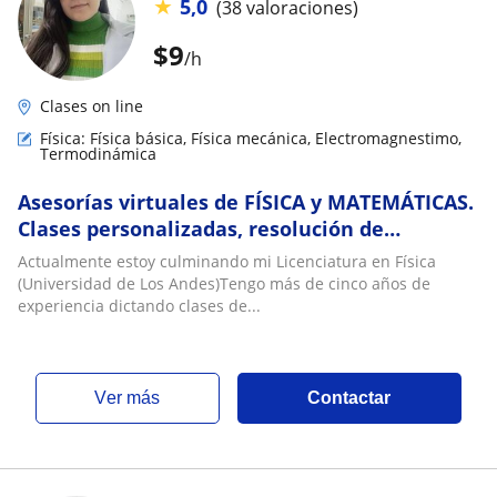
★
5,0
(38 valoraciones)
$
9
/h
Clases on line
Física: Física básica, Física mecánica, Electromagnestimo,
Termodinámica
Asesorías virtuales de FÍSICA y MATEMÁTICAS.
Clases personalizadas, resolución de
ejercicios
Actualmente estoy culminando mi Licenciatura en Física
(Universidad de Los Andes)Tengo más de cinco años de
experiencia dictando clases de...
ver más
Contactar