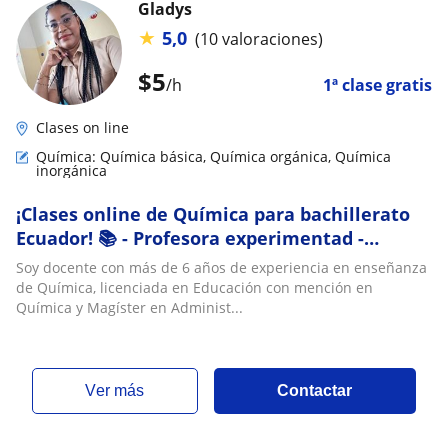
Gladys
★
5,0
(10 valoraciones)
$
5
/h
1ª clase gratis
Clases on line
Química: Química básica, Química orgánica, Química
inorgánica
¡Clases online de Química para bachillerato
Ecuador! 📚 - Profesora experimentad -
Horarios flexibles - Mejora tus calificaciones
Soy docente con más de 6 años de experiencia en enseñanza
de Química, licenciada en Educación con mención en
Química y Magíster en Administ...
ver más
Contactar