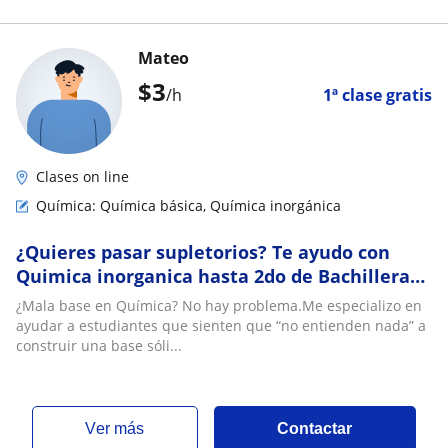
Mateo
$
3
/h
1ª clase gratis
Clases on line
Química: Química básica, Química inorgánica
¿Quieres pasar supletorios? Te ayudo con
Quimica inorganica hasta 2do de Bachillerato
- Suficiente para admisiones universitarias
¿Mala base en Química? No hay problema.Me especializo en
ayudar a estudiantes que sienten que “no entienden nada” a
construir una base sóli...
ver más
Contactar