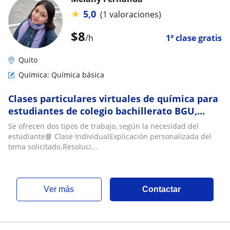
★
5,0
(1 valoraciones)
$
8
/h
1ª clase gratis
Quito
Química: Química básica
Clases particulares virtuales de química para
estudiantes de colegio bachillerato BGU,
bachillerato internacional y universidad
Se ofrecen dos tipos de trabajo, según la necesidad del
estudiante📘 Clase IndividualExplicación personalizada del
tema solicitado.Resoluci...
ver más
Contactar