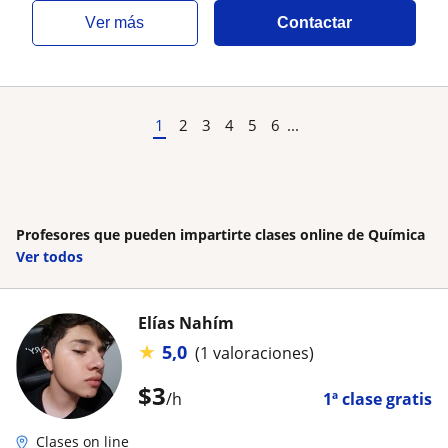
ver más
Contactar
1
2
3
4
5
6
...
Profesores que pueden impartirte clases online de Química
Ver todos
Elías Nahím
★
5,0
(1 valoraciones)
$
3
/h
1ª clase gratis
Clases on line