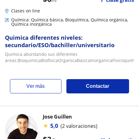
/h
1ª clase gratis
Clases on line
Química: Química básica, Bioquímica, Química orgánica,
Química inorgánica
Quimica diferentes niveles:
secundario/ESO/bachiller/universitario
Quimica abordando sus diferentes
areas:BioquimicaBiofisicaOrganicaBasicaInorganicaFisicoquimic
ver más
Contactar
Jose Guillen
★
5,0
(2 valoraciones)