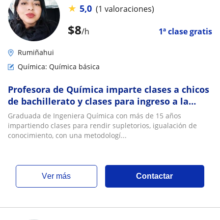
★
5,0
(1 valoraciones)
$
8
/h
1ª clase gratis
Rumiñahui
Química: Química básica
Profesora de Química imparte clases a chicos
de bachillerato y clases para ingreso a la
universidad
Graduada de Ingeniera Química con más de 15 años
impartiendo clases para rendir supletorios, igualación de
conocimiento, con una metodologí...
ver más
Contactar