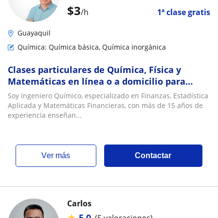
$
3
/h
1ª clase gratis
Guayaquil
Química: Química básica, Química inorgánica
Clases particulares de Química, Física y
Matemáticas en línea o a domicilio para
bachillerato, preuniversitarios y
Soy Ingeniero Químico, especializado en Finanzas, Estadística
universitarios
Aplicada y Matemáticas Financieras, con más de 15 años de
experiencia enseñan...
ver más
Contactar
Carlos
★
5,0
(5 valoraciones)