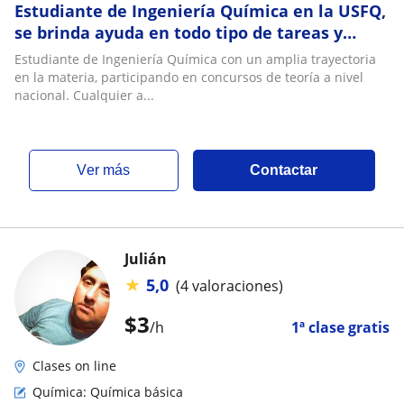
Estudiante de Ingeniería Química en la USFQ,
se brinda ayuda en todo tipo de tareas y
clases relacionadas a Química General 1,2
Estudiante de Ingeniería Química con un amplia trayectoria
en la materia, participando en concursos de teoría a nivel
nacional. Cualquier a...
ver más
Contactar
Julián
★
5,0
(4 valoraciones)
$
3
/h
1ª clase gratis
Clases on line
Química: Química básica