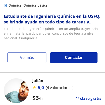
Química: Química básica
Estudiante de Ingeniería Química en la USFQ,
se brinda ayuda en todo tipo de tareas y
clases relacionadas a Química General 1,2
Estudiante de Ingeniería Química con un amplia trayectoria
en la materia, participando en concursos de teoría a nivel
nacional. Cualquier a...
ver más
Contactar
Julián
★
5,0
(4 valoraciones)
$
3
/h
1ª clase gratis