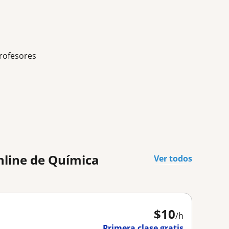
rofesores
nline de Química
Ver todos
$
10
/h
Primera clase gratis