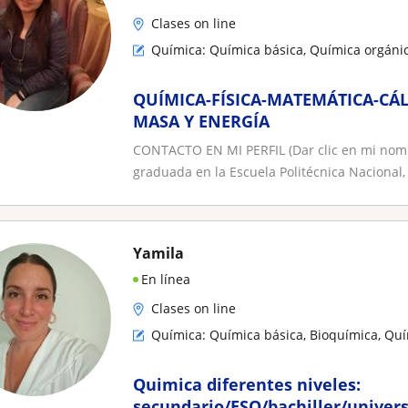
Clases on line
Química: Química básica, Química orgánic
QUÍMICA-FÍSICA-MATEMÁTICA-CÁ
MASA Y ENERGÍA
CONTACTO EN MI PERFIL (Dar clic en mi nom
graduada en la Escuela Politécnica Nacional, 
Yamila
En línea
Clases on line
Química: Química básica, Bioquímica, Quí
Quimica diferentes niveles:
secundario/ESO/bachiller/univers