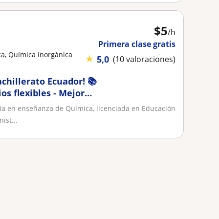
$
5
/h
Primera clase gratis
a, Química inorgánica
★
5,0
(10 valoraciones)
chillerato Ecuador! 📚
os flexibles - Mejora
ia en enseñanza de Química, licenciada en Educación
ist...