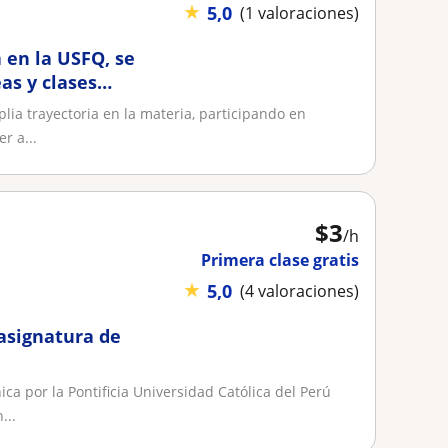
★
5,0
(1 valoraciones)
 en la USFQ, se
as y clases
,2
ia trayectoria en la materia, participando en
r a...
$
3
/h
Primera clase gratis
★
5,0
(4 valoraciones)
 asignatura de
ca por la Pontificia Universidad Católica del Perú
...