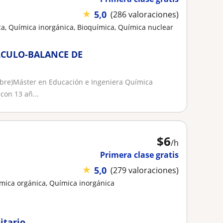
★
5,0
(286 valoraciones)
a, Química inorgánica, Bioquímica, Química nuclear
LCULO-BALANCE DE
bre)Máster en Educación e Ingeniera Química
con 13 añ...
$
6
/h
Primera clase gratis
★
5,0
(279 valoraciones)
mica orgánica, Química inorgánica
itario