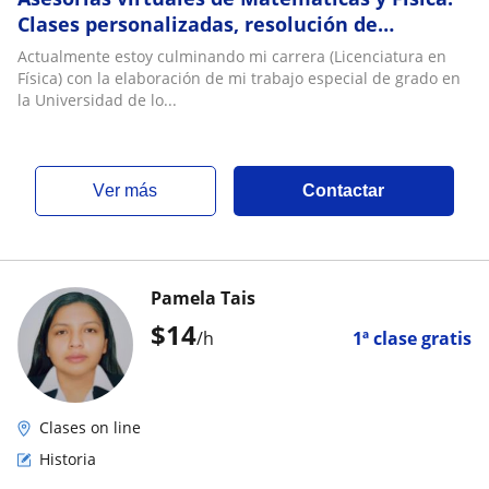
Clases personalizadas, resolución de
ejercicios
Actualmente estoy culminando mi carrera (Licenciatura en
Física) con la elaboración de mi trabajo especial de grado en
la Universidad de lo...
ver más
Contactar
Pamela Tais
$
14
/h
1ª clase gratis
Clases on line
Historia