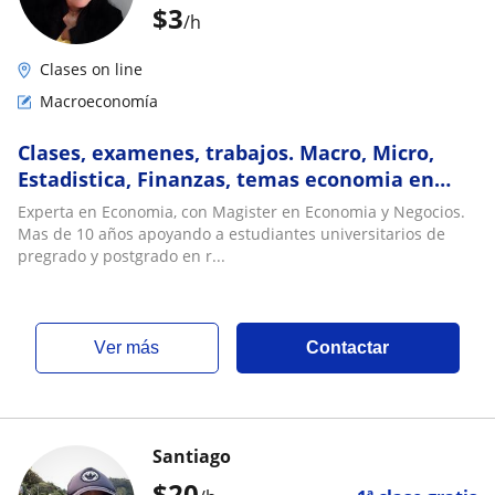
$
3
/h
Clases on line
Macroeconomía
Clases, examenes, trabajos. Macro, Micro,
Estadistica, Finanzas, temas economia en
general
Experta en Economia, con Magister en Economia y Negocios.
Mas de 10 años apoyando a estudiantes universitarios de
pregrado y postgrado en r...
ver más
Contactar
Santiago
$
20