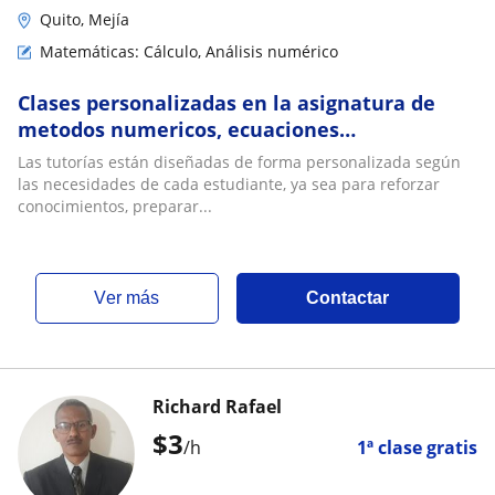
Quito, Mejía
Matemáticas: Cálculo, Análisis numérico
Clases personalizadas en la asignatura de
metodos numericos, ecuaciones
diferenciales, cálculo,etc
Las tutorías están diseñadas de forma personalizada según
las necesidades de cada estudiante, ya sea para reforzar
conocimientos, preparar...
ver más
Contactar
Richard Rafael
$
3
/h
1ª clase gratis