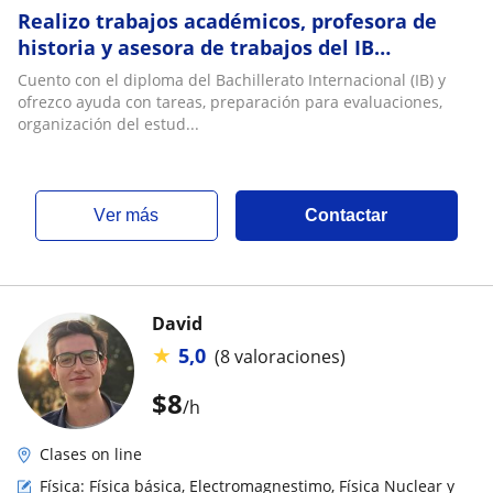
Realizo trabajos académicos, profesora de
historia y asesora de trabajos del IB
(Bachillerato Internacional)
Cuento con el diploma del Bachillerato Internacional (IB) y
ofrezco ayuda con tareas, preparación para evaluaciones,
organización del estud...
ver más
Contactar
David
★
5,0
(8 valoraciones)
$
8
/h
Clases on line
Física: Física básica, Electromagnestimo, Física Nuclear y