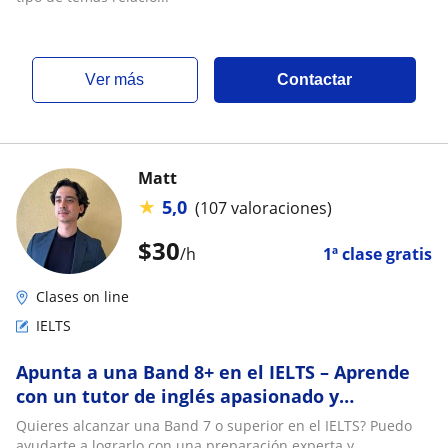
ver más
Contactar
Matt
★
5,0
(107 valoraciones)
$
30
/h
1ª clase gratis
Clases on line
IELTS
Apunta a una Band 8+ en el IELTS – Aprende
con un tutor de inglés apasionado y
orientado a resultados
Quieres alcanzar una Band 7 o superior en el IELTS? Puedo
ayudarte a lograrlo con una preparación experta y