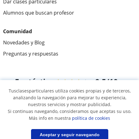
Dar clases particulares
Alumnos que buscan profesor
Comunidad
Novedades y Blog
Preguntas y respuestas
Fantástica
★★★★★
9,5/10
Tusclasesparticulares utiliza cookies propias y de terceros,
305915
opiniones de alumnos
analizando la navegación para mejorar tu experiencia,
nuestros servicios y mostrar publicidad.
Si continuas navegando, consideramos que aceptas su uso.
© 2007 - 2026 Tusclasesparticulares.com.ec
Más info en nuestra
política de cookies
Mapa web:
Profesores particulares
Filtrar
Aceptar y seguir navegando