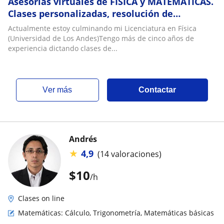
Asesorías virtuales de FÍSICA y MATEMÁTICAS.
Clases personalizadas, resolución de
ejercicios
Actualmente estoy culminando mi Licenciatura en Física
(Universidad de Los Andes)Tengo más de cinco años de
experiencia dictando clases de...
ver más
Contactar
Andrés
★
4,9
(14 valoraciones)
$
10
/h
Clases on line
Matemáticas: Cálculo, Trigonometría, Matemáticas básicas