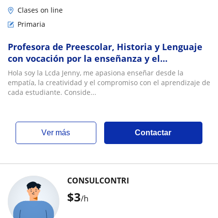
Clases on line
Primaria
Profesora de Preescolar, Historia y Lenguaje
con vocación por la enseñanza y el
aprendizaje dinámico. Mis clases son
Hola soy la Lcda Jenny, me apasiona enseñar desde la
dinámicas
empatía, la creatividad y el compromiso con el aprendizaje de
cada estudiante. Conside...
ver más
Contactar
CONSULCONTRI
$
3
/h