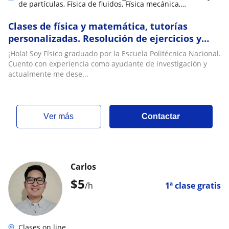
de partículas, Física de fluidos, Física mecánica,
Electrodinámica
Clases de física y matemática, tutorías
personalizadas. Resolución de ejercicios y
talleres
¡Hola! Soy Físico graduado por la Escuela Politécnica Nacional.
Cuento con experiencia como ayudante de investigación y
actualmente me dese...
ver más
Contactar
Carlos
$
5
/h
1ª clase gratis
Clases on line