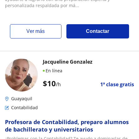
personalizada respaldada por má...
ver más
Contactar
Jacqueline Gonzalez
En línea
$
10
/h
1ª clase gratis
Guayaquil
Contabilidad
Profesora de Contabilidad, preparo alumnos
de bachillerato y universitarios
¿Problemas con la Contabilidad? Te ayudo a dominarlas de