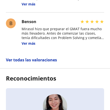
álgebra y resolución de problemas. Siempre
Ver más
explicaba los conceptos de forma sencilla y
práctica, y sus ejercicios me permitieron ganar
mucha confianza antes del examen.
★
★
★
★
★
Benson
B
Mirasol hizo que preparar el GMAT fuera mucho
más llevadero. Antes de comenzar las clases,
tenía dificultades con Problem Solving y cometía
errores por falta de estrategia. Ella me mostró
Ver más
cómo abordar cada tipo de pregunta paso a paso
y me dio ejercicios adaptados a mis necesidades.
Su paciencia, dedicación y retroalimentación
Ver todas las valoraciones
personalizada fueron clave para que obtuviera
un resultado mejor de lo que esperaba.
Reconocimientos