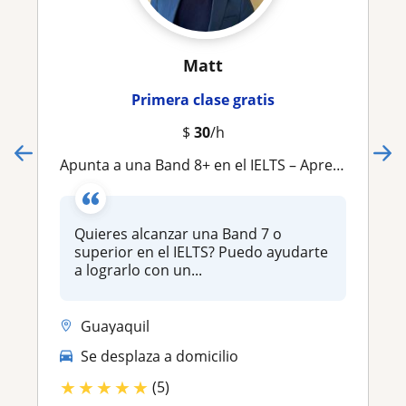
Matt
Primera clase gratis
$
30
/h
Apunta a una Band 8+ en el IELTS – Aprende con un tutor de inglés apasionado y orientado a resultados
Quieres alcanzar una Band 7 o
superior en el IELTS? Puedo ayudarte
a lograrlo con un...
Guayaquil
Se desplaza a domicilio
★
★
★
★
★
(5)