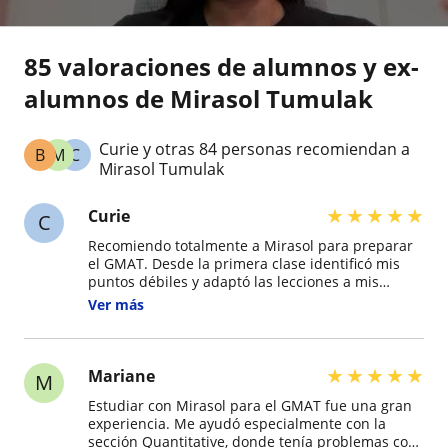
85 valoraciones de alumnos y ex-
alumnos de Mirasol Tumulak
Curie y otras 84 personas recomiendan a
B
M
C
Mirasol Tumulak
★
★
★
★
★
Curie
C
Recomiendo totalmente a Mirasol para preparar
el GMAT. Desde la primera clase identificó mis
puntos débiles y adaptó las lecciones a mis
necesidades. Sus comentarios después de cada
Ver más
práctica fueron muy detallados y me ayudaron a
corregir errores que repetía constantemente.
Gracias a su guía, conseguí el puntaje que
necesitaba para mi solicitud de maestría.
★
★
★
★
★
Mariane
M
Estudiar con Mirasol para el GMAT fue una gran
experiencia. Me ayudó especialmente con la
sección Quantitative, donde tenía problemas con