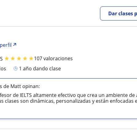
Dar clases 
perfil
★
★
★
★
★
107 valoraciones
TS
dos
1 año dando clase
s de Matt opinan:
fesor de IELTS altamente efectivo que crea un ambiente de
us clases son dinámicas, personalizadas y están enfocadas en