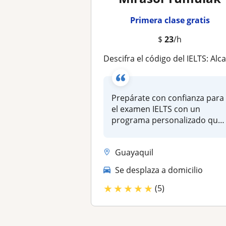
Primera clase gratis
$
23
/h
Descifra el código del IELTS: Alcanza tu puntuación objetivo con coaching experto y preparación personalizad
Prepárate con confianza para
el examen IELTS con un
programa personalizado que
se ad...
Guayaquil
Se desplaza a domicilio
★
★
★
★
★
(5)