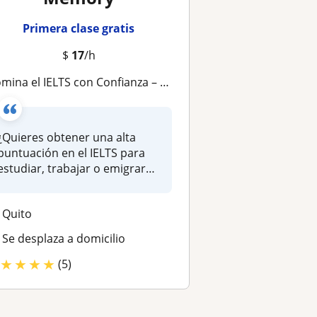
Primera clase gratis
$
17
/h
mina el IELTS con Confianza – Clases Personalizadas para Todos los Niveles
¿Quieres obtener una alta
puntuación en el IELTS para
estudiar, trabajar o emigrar
a...
Quito
Se desplaza a domicilio
★
★
★
★
(5)