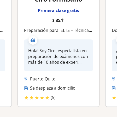
Primera clase gratis
$
35
/h
a
Preparación para IELTS – Técnicas efectivas para alcanzar Band 7
Do
Hola! Soy Ciro, especialista en
preparación de exámenes con
más de 10 años de experi...
Puerto Quito
Se desplaza a domicilio
★
★
★
★
★
★
(5)