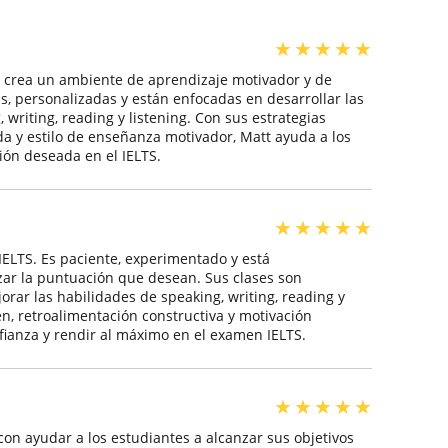
★
★
★
★
★
e crea un ambiente de aprendizaje motivador y de
s, personalizadas y están enfocadas en desarrollar las
 writing, reading y listening. Con sus estrategias
da y estilo de enseñanza motivador, Matt ayuda a los
ión deseada en el IELTS.
★
★
★
★
★
LTS. Es paciente, experimentado y está
zar la puntuación que desean. Sus clases son
rar las habilidades de speaking, writing, reading y
en, retroalimentación constructiva y motivación
fianza y rendir al máximo en el examen IELTS.
★
★
★
★
★
on ayudar a los estudiantes a alcanzar sus objetivos