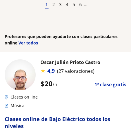
1
2
3
4
5
6
...
Profesores que pueden ayudarte con clases particulares
online
Ver todos
Oscar Julián Prieto Castro
★
4,9
(27 valoraciones)
$
20
/h
1ª clase gratis
Clases on line
Música
Clases online de Bajo Eléctrico todos los
niveles