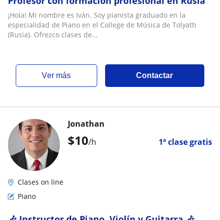
Profesor con formación profesional en Rusia
¡Hola! Mi nombre es Iván. Soy pianista graduado en la
especialidad de Piano en el College de Música de Tolyatti
(Rusia). Ofrezco clases de...
ver más
Contactar
Jonathan
$
10
/h
1ª clase gratis
Clases on line
Piano
🎶 Instructor de Piano, Violín y Guitarra 🎶