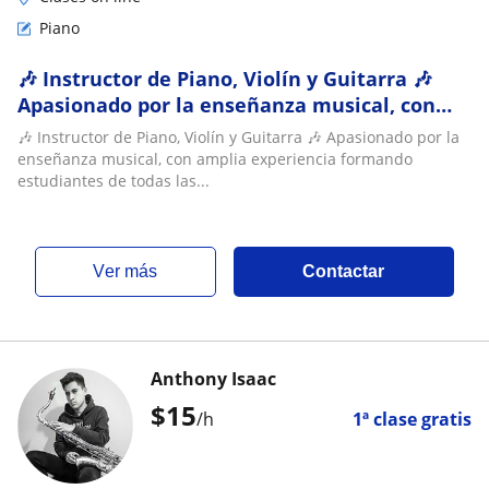
Piano
🎶 Instructor de Piano, Violín y Guitarra 🎶
Apasionado por la enseñanza musical, con
amplia experiencia formando estudiantes de
🎶 Instructor de Piano, Violín y Guitarra 🎶 Apasionado por la
t
enseñanza musical, con amplia experiencia formando
estudiantes de todas las...
ver más
Contactar
Anthony Isaac
$
15
/h
1ª clase gratis