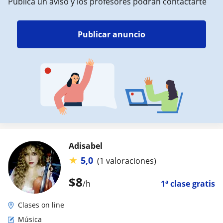
Publica un aviso y los profesores podrán contactarte
Publicar anuncio
Adisabel
★
5,0
(1 valoraciones)
$
8
/h
1ª clase gratis
Clases on line
Música