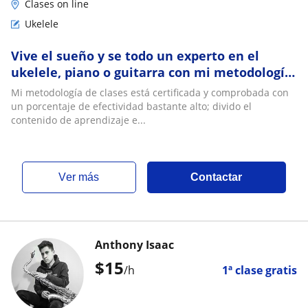
Clases on line
Ukelele
Vive el sueño y se todo un experto en el
ukelele, piano o guitarra con mi metodología
de clases. Certificado y Comprobado, en 16
Mi metodología de clases está certificada y comprobada con
semanas tocas
un porcentaje de efectividad bastante alto; divido el
contenido de aprendizaje e...
ver más
Contactar
Anthony Isaac
$
15
/h
1ª clase gratis