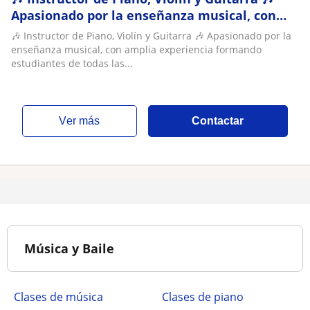
Apasionado por la enseñanza musical, con
amplia experiencia formando estudiantes de
🎶 Instructor de Piano, Violín y Guitarra 🎶 Apasionado por la
t
enseñanza musical, con amplia experiencia formando
estudiantes de todas las...
ver más
Contactar
Música y Baile
Clases de música
Clases de piano