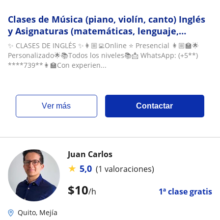
Clases de Música (piano, violín, canto) Inglés
y Asignaturas (matemáticas, lenguaje,
ciencias, física, química, etc.)
✨ CLASES DE INGLÉS ✨👩🏼‍💻Online ⭐️ Presencial 👩🏼‍🏫🌟
Personalizado🌟📚Todos los niveles📚📩 WhatsApp: (+5**)
****739**👩‍🏫Con experien...
ver más
Contactar
Juan Carlos
★
5,0
(1 valoraciones)
$
10
/h
1ª clase gratis
Quito, Mejía