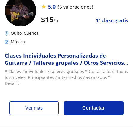
★
5,0
(5 valoraciones)
$
15
/h
1ª clase gratis
Quito, Cuenca
Música
Clases Individuales Personalizadas de
Guitarra / Talleres grupales / Otros Servicios
musicales
* Clases individuales / talleres grupales * Guitarra para todos
los niveles: Principiantes / intermedios / avanzados *
Desarr...
ver más
Contactar