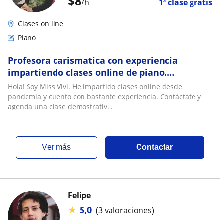
$
8
/h
1ª clase gratis
Clases on line
Piano
Profesora carismatica con experiencia
impartiendo clases online de piano.
Contáctate y solicita una clase de prueba
Hola! Soy Miss Vivi. He impartido clases online desde
pandemia y cuento con bastante experiencia. Contáctate y
agenda una clase demostrativ...
ver más
Contactar
Felipe
★
5,0
(3 valoraciones)