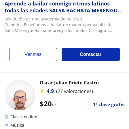
Aprende a bailar conmigo ritmos latinos
todas las edades SALSA BACHATA MERENGUE
COREOGRAFÍAS BODAS 15S
Soy dueña de una academia de baile en
Colombia.Enseñamos a bailar de manera personalizada
SalsaMerengueBachataCoreografías bodas Coreografí...
ver más
Contactar
Oscar Julián Prieto Castro
★
4,9
(27 valoraciones)
$
20
/h
1ª clase gratis
Clases on line
Música