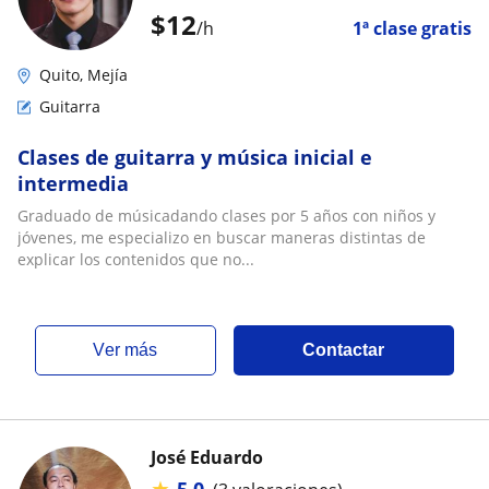
$
12
/h
1ª clase gratis
Quito, Mejía
Guitarra
Clases de guitarra y música inicial e
intermedia
Graduado de músicadando clases por 5 años con niños y
jóvenes, me especializo en buscar maneras distintas de
explicar los contenidos que no...
ver más
Contactar
José Eduardo
★