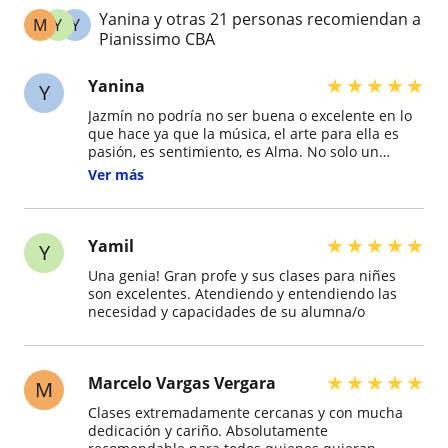
Yanina y otras 21 personas recomiendan a
M
Y
Y
Pianissimo CBA
★
★
★
★
★
Yanina
Y
Jazmín no podría no ser buena o excelente en lo
que hace ya que la música, el arte para ella es
pasión, es sentimiento, es Alma. No solo un
trabajo, un diplomado o una manera de ganarse
Ver más
la vida, por eso es que lo hace tan bien.
★
★
★
★
★
Yamil
Y
Una genia! Gran profe y sus clases para niñes
son excelentes. Atendiendo y entendiendo las
necesidad y capacidades de su alumna/o
★
★
★
★
★
Marcelo Vargas Vergara
M
Clases extremadamente cercanas y con mucha
dedicación y cariño. Absolutamente