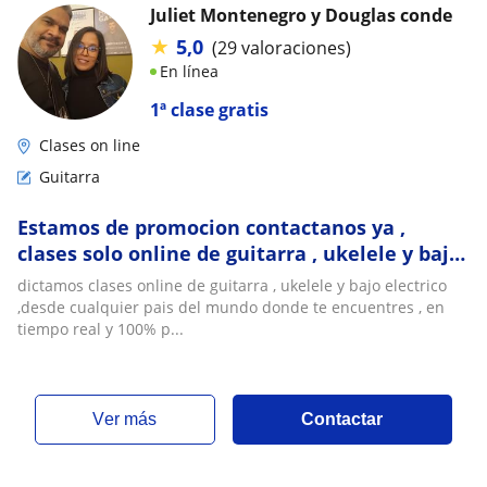
Juliet Montenegro y Douglas conde
★
5,0
(29 valoraciones)
En línea
1ª clase gratis
Clases on line
Guitarra
Estamos de promocion contactanos ya ,
clases solo online de guitarra , ukelele y bajo
electrico, método dinámico en tiempo real y
dictamos clases online de guitarra , ukelele y bajo electrico
personalizado
,desde cualquier pais del mundo donde te encuentres , en
tiempo real y 100% p...
ver más
Contactar