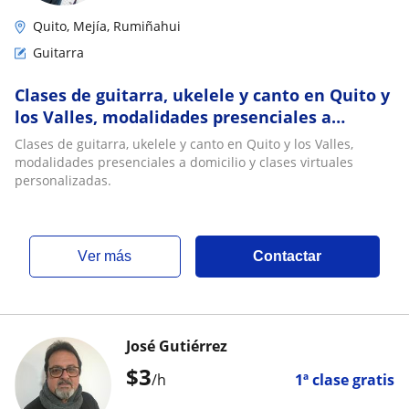
Quito, Mejía, Rumiñahui
Guitarra
Clases de guitarra, ukelele y canto en Quito y
los Valles, modalidades presenciales a
domicilio y clases virtuales personalizadas
Clases de guitarra, ukelele y canto en Quito y los Valles,
modalidades presenciales a domicilio y clases virtuales
personalizadas.
ver más
Contactar
José Gutiérrez
$
3
/h
1ª clase gratis