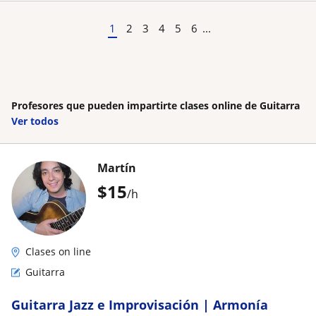
1
2
3
4
5
6
...
Profesores que pueden impartirte clases online de Guitarra
Ver todos
Martín
$
15
/h
Clases on line
Guitarra
Guitarra Jazz e Improvisación | Armonía