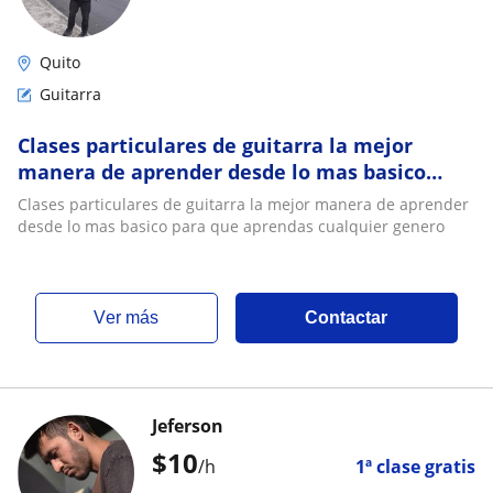
Quito
Guitarra
Clases particulares de guitarra la mejor
manera de aprender desde lo mas basico
para que aprendas cualquier genero
Clases particulares de guitarra la mejor manera de aprender
desde lo mas basico para que aprendas cualquier genero
ver más
Contactar
Jeferson
$
10
/h
1ª clase gratis