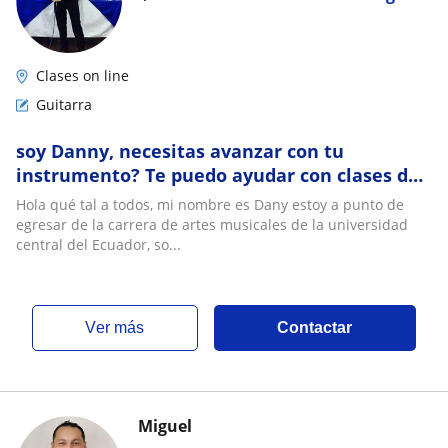
Clases on line
Guitarra
soy Danny, necesitas avanzar con tu
instrumento? Te puedo ayudar con clases de
guitarra con métodos muy comprensibles y
Hola qué tal a todos, mi nombre es Dany estoy a punto de
acomodados a tu gusto musical
egresar de la carrera de artes musicales de la universidad
central del Ecuador, so...
ver más
Contactar
Miguel