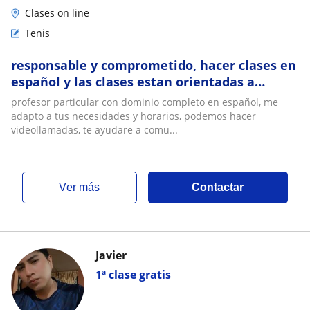
Clases on line
Tenis
responsable y comprometido, hacer clases en
español y las clases estan orientadas a
personas que quieran aprender el idioma
profesor particular con dominio completo en español, me
adapto a tus necesidades y horarios, podemos hacer
videollamadas, te ayudare a comu...
ver más
Contactar
Javier
1ª clase gratis