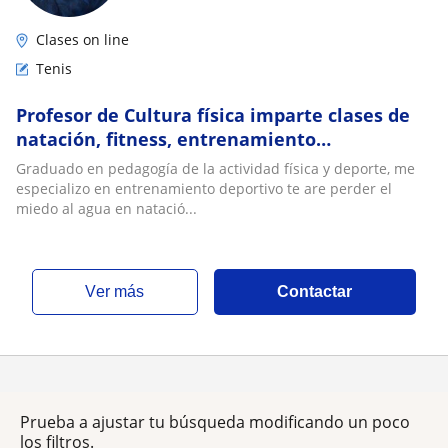
Clases on line
Tenis
Profesor de Cultura física imparte clases de
natación, fitness, entrenamiento
personal,clases de teñís tanto para niños
Graduado en pedagogía de la actividad física y deporte, me
como adult
especializo en entrenamiento deportivo te are perder el
miedo al agua en natació...
ver más
Contactar
Prueba a ajustar tu búsqueda modificando un poco
los filtros.