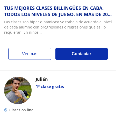
TUS MEJORES CLASES BILLINGÜES EN CABA.
TODOS LOS NIVELES DE JUEGO. EN MÁS DE 20
CLUBES EN CABA
Las clases son hiper dinámicas! Se trabaja de acuerdo al nivel
de cada alumno con progresiones o regresiones que así lo
requieran! En niños...
ver más
Contactar
Julián
1ª clase gratis
Clases on line