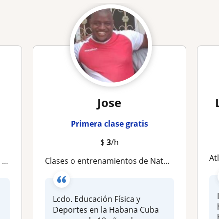
Jose
Primera clase gratis
$
3
/h
Atlet
AD
Clases o entrenamientos de Natación y Polo dirigidos a niños y adultos, para personas con discapacidad y pruebas de admisión
Lcdo. Educación Física y
Deportes en la Habana Cuba