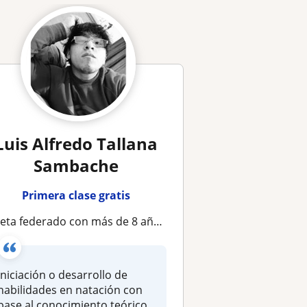
Luis Alfredo Tallana
Sambache
Primera clase gratis
a federado con más de 8 años de experiencia en competencias nacionales. Clases personalizadas o grupales (cualquier nivel)
Iniciación o desarrollo de
habilidades en natación con
base al conocimiento teórico...