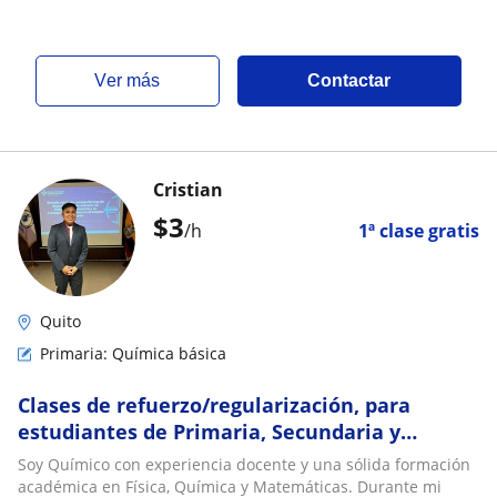
ver más
Contactar
Cristian
$
3
/h
1ª clase gratis
Quito
Primaria: Química básica
Clases de refuerzo/regularización, para
estudiantes de Primaria, Secundaria y
Universidad
Soy Químico con experiencia docente y una sólida formación
académica en Física, Química y Matemáticas. Durante mi