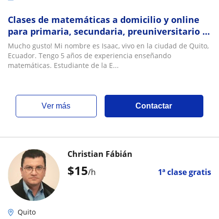
Clases de matemáticas a domicilio y online
para primaria, secundaria, preuniversitario y
nivelación
Mucho gusto! Mi nombre es Isaac, vivo en la ciudad de Quito,
Ecuador. Tengo 5 años de experiencia enseñando
matemáticas. Estudiante de la E...
ver más
Contactar
Christian Fábián
$
15
/h
1ª clase gratis
Quito