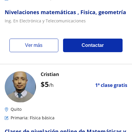
Nivelaciones matemáticas , Fisica, geometría
Ing. En Electrónica y Telecomunicaciones
ver más
Contactar
Cristian
$
5
/h
1ª clase gratis
Quito
Primaria: Física básica
Clases de nivelación online de Matemáticas y