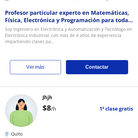
Profesor particular experto en Matemáticas,
Física, Electrónica y Programación para todas
las edades
Soy Ingeniero en Electrónica y Automatización y Tecnólogo en
Electrónica Industrial, con más de 4 años de experiencia
impartiendo clases pa...
ver más
Contactar
Jhjh
$
8
/h
1ª clase gratis
Quito