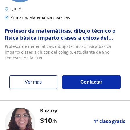
Quito
Primaria: Matemáticas básicas
Profesor de matemáticas, dibujo técnico o
física básica imparto clases a chicos del
colegio, estudiante de 6to semestre de la EPN
Profesor de matemáticas, dibujo técnico o física básica
imparto clases a chicos del colegio, estudiante de 9no
semestre de la EPN
ver más
Contactar
Riczury
$
10
/h
1ª clase gratis