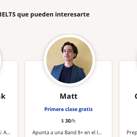
 IELTS que pueden interesarte
ak
Matt
Primera clase gratis
$
30
/h
ersonalizada
Apunta a una Band 8+ en el IELTS – Aprende con un tutor de inglés apasionado y orientado a resultados
Prepara