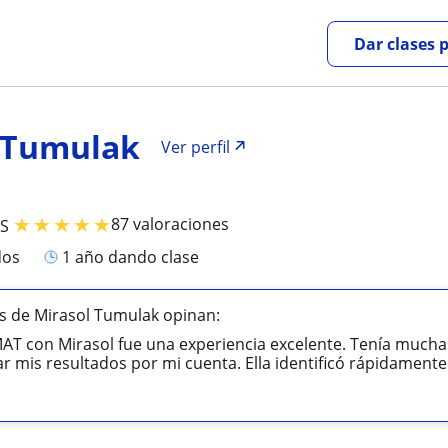
Dar clases 
 Tumulak
Ver perfil
★
★
★
★
★
87 valoraciones
TS
dos
1 año dando clase
s de Mirasol Tumulak opinan:
AT con Mirasol fue una experiencia excelente. Tenía muchas 
r mis resultados por mi cuenta. Ella identificó rápidamente 