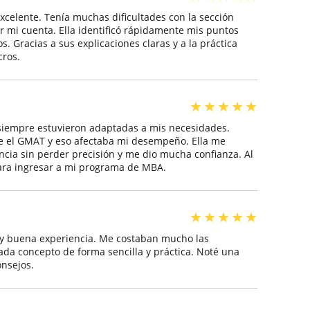
xcelente. Tenía muchas dificultades con la sección
r mi cuenta. Ella identificó rápidamente mis puntos
. Gracias a sus explicaciones claras y a la práctica
cros.
★
★
★
★
★
 siempre estuvieron adaptadas a mis necesidades.
e el GMAT y eso afectaba mi desempeño. Ella me
ncia sin perder precisión y me dio mucha confianza. Al
para ingresar a mi programa de MBA.
★
★
★
★
★
uy buena experiencia. Me costaban mucho las
cada concepto de forma sencilla y práctica. Noté una
onsejos.