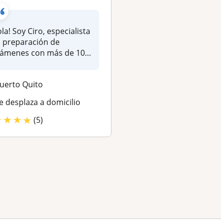
la! Soy Ciro, especialista
¿Quieres obtener una
 preparación de
puntuación en el IEL
ámenes con más de 10
para estudiar, trabaj
os de experi...
emigrar a...
uerto Quito
Quito
e desplaza a domicilio
Se desplaza a domici
★
★
★
★
★
★
★
★
★
(5)
(5)