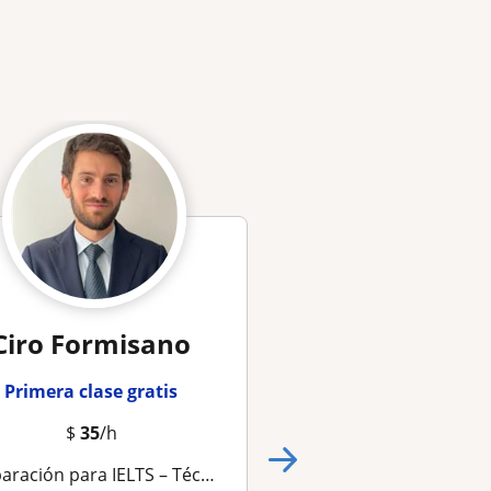
Ciro Formisano
Memory
Primera clase gratis
Primera clase gra
$
35
/h
$
17
/h
ción para IELTS – Técnicas efectivas para alcanzar Band 7
Domina el IELTS con Confianza – Clases Personalizadas para 