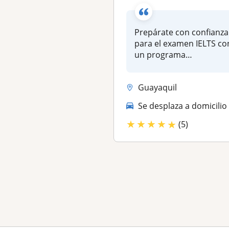
Prepárate con confianza
para el examen IELTS co
un programa
personalizado que se ad.
Guayaquil
Se desplaza a domicilio
★
★
★
★
★
(5)