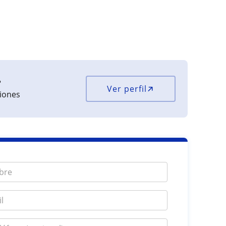
?
Ver perfil
ciones