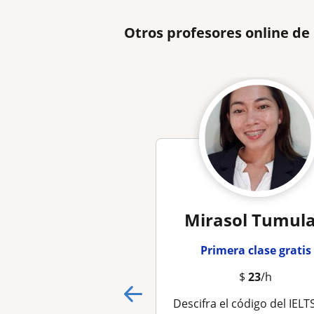
Otros profesores online de
Mirasol Tumul
Primera clase gratis
$
23
/h
Descifra el código del IELTS: Alcanza tu puntuación objetivo con coaching experto y preparación p