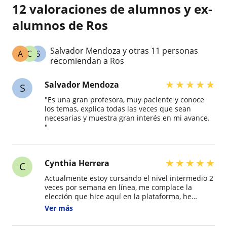
12 valoraciones de alumnos y ex-
alumnos de Ros
Salvador Mendoza y otras 11 personas
A
C
S
recomiendan a Ros
★
★
★
★
★
Salvador Mendoza
S
"Es una gran profesora, muy paciente y conoce
los temas, explica todas las veces que sean
necesarias y muestra gran interés en mi avance.
"
★
★
★
★
★
Cynthia Herrera
C
Actualmente estoy cursando el nivel intermedio 2
veces por semana en línea, me complace la
elección que hice aquí en la plataforma, he
notado una mejoría y evolución semana a
Ver más
semana. La clase es muy fluida, el tiempo se pasa
rápido, es dinámica, amena, divertida, y con un