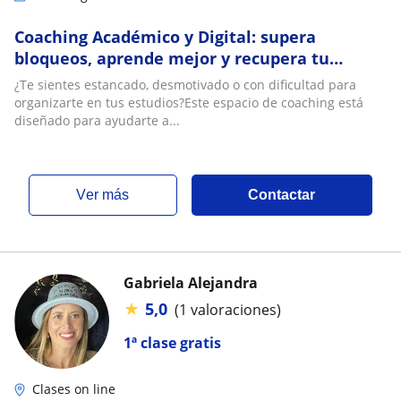
Coaching Académico y Digital: supera
bloqueos, aprende mejor y recupera tu
confianza
¿Te sientes estancado, desmotivado o con dificultad para
organizarte en tus estudios?Este espacio de coaching está
diseñado para ayudarte a...
ver más
Contactar
Gabriela Alejandra
★
5,0
(1 valoraciones)
1ª clase gratis
Clases on line