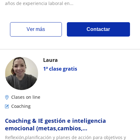
años de experiencia laboral en...
ver más
Contactar
Laura
1ª clase gratis
Clases on line
Coaching
Coaching & IE gestión e inteligencia
emocional (metas,cambios,
comportamiento/actitud, gestión
Reflexión,planificación y planes de acción para objetivos y