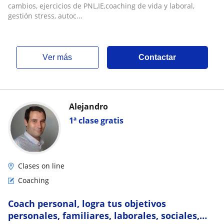
emocional)virtual /presencial
cambios, ejercicios de PNL,IE,coaching de vida y laboral,
gestión stress, autoc...
ver más
Contactar
Alejandro
1ª clase gratis
Clases on line
Coaching
Coach personal, logra tus objetivos
personales, familiares, laborales, sociales,