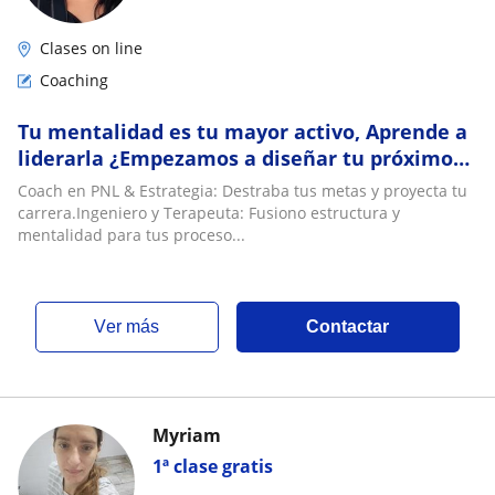
Clases on line
Coaching
Tu mentalidad es tu mayor activo, Aprende a
liderarla ¿Empezamos a diseñar tu próximo
paso? Contactame y coordinamos
Coach en PNL & Estrategia: Destraba tus metas y proyecta tu
carrera.Ingeniero y Terapeuta: Fusiono estructura y
mentalidad para tus proceso...
ver más
Contactar
Myriam
1ª clase gratis