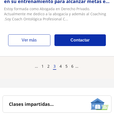
en su entrenamiento para alcanzar metas en
su desarrollo personal y profesional
Estoy formada como Abogada en Derecho Privado.
Actualmente me dedico a la abogacía y además al Coaching
.Soy Coach Ontológica Profesional C...
ver más
Contactar
...
1
2
3
4
5
6
...
Clases impartidas...