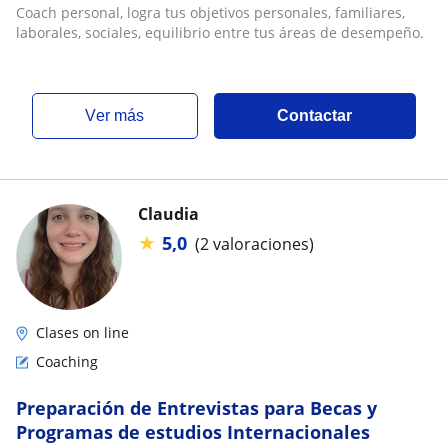
equilibrio entre tus áreas de desempeño
Coach personal, logra tus objetivos personales, familiares,
laborales, sociales, equilibrio entre tus áreas de desempeño.
ver más
Contactar
Claudia
★
5,0
(2 valoraciones)
Clases on line
Coaching
Preparación de Entrevistas para Becas y
Programas de estudios Internacionales