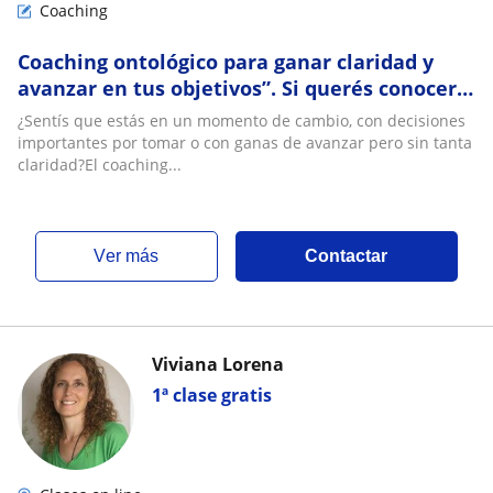
Coaching
Coaching ontológico para ganar claridad y
avanzar en tus objetivos”. Si querés conocer
cómo funciona el proceso, podés escribirme y
¿Sentís que estás en un momento de cambio, con decisiones
coordinamos una primera conversación.”
importantes por tomar o con ganas de avanzar pero sin tanta
claridad?El coaching...
ver más
Contactar
Viviana Lorena
1ª clase gratis