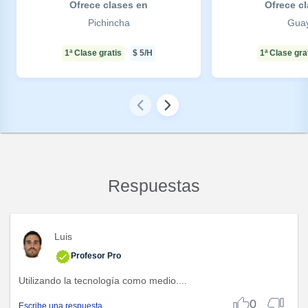
Ofrece clases en
Ofrece c
Pichincha
Gua
1ª Clase gratis
$
5
/H
1ª Clase gra
Respuestas
Luis
Profesor Pro
Utilizando la tecnología como medio....
0
Escribe una respuesta