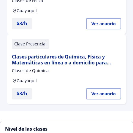
Clases de Física
Guayaquil
$
3
/h
Ver anuncio
Clase Presencial
Clases particulares de Química, Física y
Matemáticas en línea o a domicilio para
bachillerato, preuniversitarios y
Clases de Química
universitarios
Guayaquil
$
3
/h
Ver anuncio
Nivel de las clases