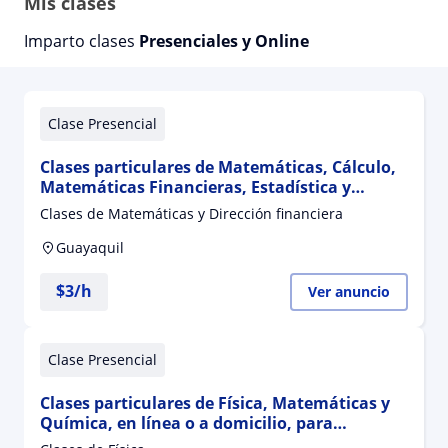
Mis clases
Imparto clases
Presenciales y Online
Clase Presencial
Clases particulares de Matemáticas, Cálculo,
Matemáticas Financieras, Estadística y
Finanzas en línea y a domicilio en Guayaquil
Clases de Matemáticas y Dirección financiera
Guayaquil
$
3
/h
Ver anuncio
Clase Presencial
Clases particulares de Física, Matemáticas y
Química, en línea o a domicilio, para
estudiantes de bachillerato, preuniversitarios