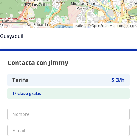
1 km
1 mi
Leaflet
| ©
OpenStreetMap
contributors
Guayaquil
Contacta con Jimmy
Tarifa
$
3
/h
1ª clase gratis