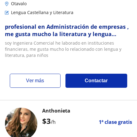
Otavalo
Lengua Castellana y Literatura
profesional en Administración de empresas ,
me gusta mucho la literatura y lengua
castellana para enseñar a niños
soy Ingeniera Comercial he laborado en instituciones
financieras, me gusta mucho lo relacionado con lengua y
literatura, para niños
ver más
Contactar
Anthonieta
$
3
/h
1ª clase gratis