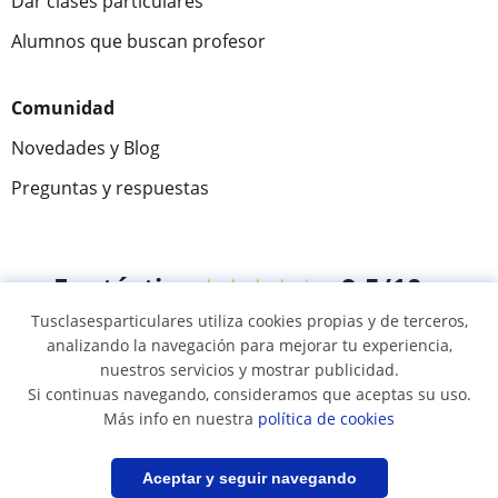
Dar clases particulares
Alumnos que buscan profesor
Comunidad
Novedades y Blog
Preguntas y respuestas
Fantástica
★★★★★
9,5/10
Tusclasesparticulares utiliza cookies propias y de terceros,
305883
opiniones de alumnos
analizando la navegación para mejorar tu experiencia,
nuestros servicios y mostrar publicidad.
Si continuas navegando, consideramos que aceptas su uso.
© 2007 - 2026 Tusclasesparticulares.com.ec
Más info en nuestra
política de cookies
Mapa web:
Profesores particulares
Filtrar
Guardar búsqueda
Aceptar y seguir navegando