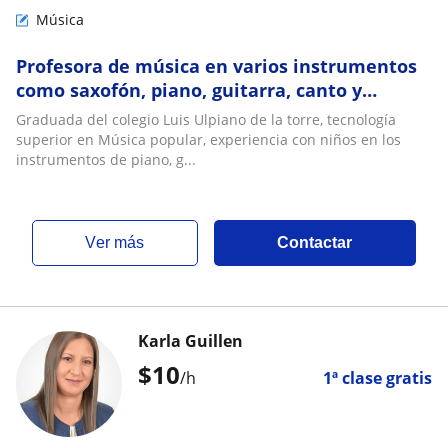
Música
Profesora de música en varios instrumentos
como saxofón, piano, guitarra, canto y
lenguaje musical
Graduada del colegio Luis Ulpiano de la torre, tecnología
superior en Música popular, experiencia con niños en los
instrumentos de piano, g...
ver más
Contactar
Karla Guillen
$
10
/h
1ª clase gratis