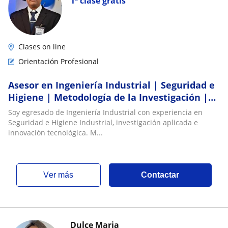
1ª clase gratis
Clases on line
Orientación Profesional
Asesor en Ingeniería Industrial | Seguridad e
Higiene | Metodología de la Investigación |
Proyectos de Titulación
Soy egresado de Ingeniería Industrial con experiencia en
Seguridad e Higiene Industrial, investigación aplicada e
innovación tecnológica. M...
ver más
Contactar
Dulce Maria