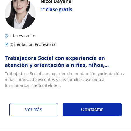
Nicol Dayana
1ª clase gratis
Clases on line
Orientación Profesional
Trabajadora Social con experiencia en
atención y orientación a niñas, niños,
adolescentes y sus familias, así como a
Trabajadora Social conexperiencia en atención yorientación a
funcionarios
niñas, niños,adolescentes y sus familias, asícomo a
funcionarios, mediantelíne...
ver más
Contactar