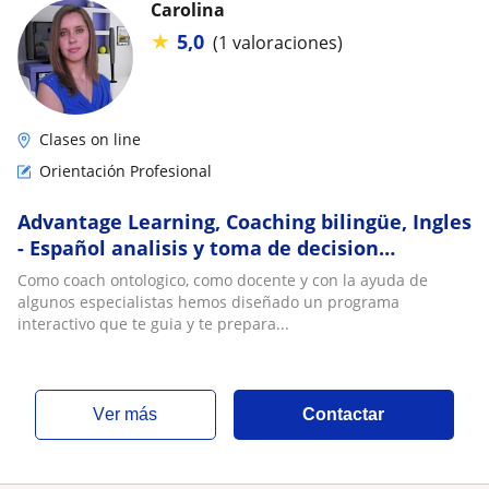
Carolina
★
5,0
(1 valoraciones)
Clases on line
Orientación Profesional
Advantage Learning, Coaching bilingüe, Ingles
- Español analisis y toma de decision
vocacional en la era de la IA
Como coach ontologico, como docente y con la ayuda de
algunos especialistas hemos diseñado un programa
interactivo que te guia y te prepara...
ver más
Contactar