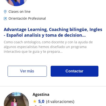
Clases on line
Orientación Profesional
Advantage Learning, Coaching bilingüe, Ingles
- Español analisis y toma de decision
vocacional en la era de la IA
Como coach ontologico, como docente y con la ayuda de
algunos especialistas hemos diseñado un programa
interactivo que te guia y te prepara...
ver más
Contactar
Agostina
★
5,0
(4 valoraciones)