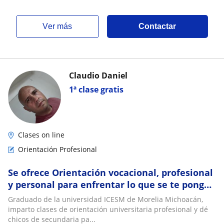
ver más
Contactar
Claudio Daniel
1ª clase gratis
Clases on line
Orientación Profesional
Se ofrece Orientación vocacional, profesional
y personal para enfrentar lo que se te ponga
a nivel profesional, laboral y personal
Graduado de la universidad ICESM de Morelia Michoacán,
imparto clases de orientación universitaria profesional y dé
chicos de secundaria pa...