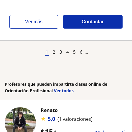
ver más
Contactar
1
2
3
4
5
6
...
Profesores que pueden impartirte clases online de
Orientación Profesional
Ver todos
Renato
★
5,0
(1 valoraciones)
$
15