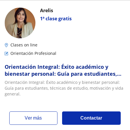
Arelis
1ª clase gratis
Clases on line
Orientación Profesional
Orientación Integral: Éxito académico y
bienestar personal: Guía para estudiantes,
técnicas de estudio, motivación y vida
Orientación Integral: Éxito académico y bienestar personal:
general
Guía para estudiantes, técnicas de estudio, motivación y vida
general.
ver más
Contactar