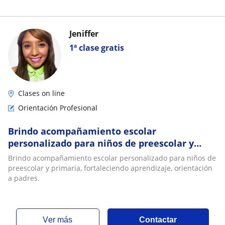
Jeniffer
1ª clase gratis
Clases on line
Orientación Profesional
Brindo acompañamiento escolar
personalizado para niños de preescolar y
primaria, fortaleciendo aprendizaje,
Brindo acompañamiento escolar personalizado para niños de
orientación a padres
preescolar y primaria, fortaleciendo aprendizaje, orientación
a padres.
ver más
Contactar