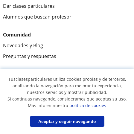
Dar clases particulares
Alumnos que buscan profesor
Comunidad
Novedades y Blog
Preguntas y respuestas
Tusclasesparticulares utiliza cookies propias y de terceros,
Fantástica
★★★★★
9,5/10
analizando la navegación para mejorar tu experiencia,
nuestros servicios y mostrar publicidad.
305915
opiniones de alumnos
Si continuas navegando, consideramos que aceptas su uso.
Más info en nuestra
política de cookies
© 2007 - 2026 Tusclasesparticulares.com.ec
Filtrar
Guardar búsqueda
Aceptar y seguir navegando
Mapa web:
Profesores particulares