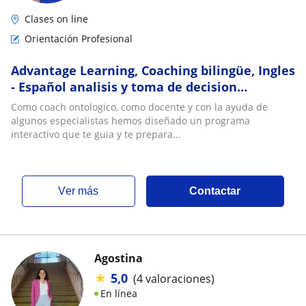
Clases on line
Orientación Profesional
Advantage Learning, Coaching bilingüe, Ingles
- Español analisis y toma de decision
vocacional en la era de la IA
Como coach ontologico, como docente y con la ayuda de
algunos especialistas hemos diseñado un programa
interactivo que te guia y te prepara...
ver más
Contactar
Agostina
★
5,0
(4 valoraciones)
En línea