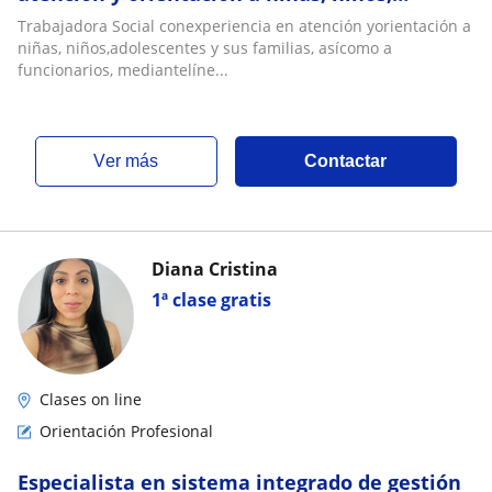
adolescentes y sus familias, así como a
Trabajadora Social conexperiencia en atención yorientación a
funcionarios
niñas, niños,adolescentes y sus familias, asícomo a
funcionarios, mediantelíne...
ver más
Contactar
Diana Cristina
1ª clase gratis
Clases on line
Orientación Profesional
Especialista en sistema integrado de gestión