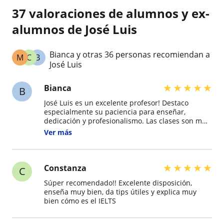
37 valoraciones de alumnos y ex-
alumnos de José Luis
Bianca y otras 36 personas recomiendan a
M
C
B
José Luis
★
★
★
★
★
Bianca
B
José Luis es un excelente profesor! Destaco
especialmente su paciencia para enseñar,
dedicación y profesionalismo. Las clases son muy
provechosas y además comparte material
Ver más
complementario para estudiar. Su apoyo fue
fundamental para poder obtener los puntajes
que necesitaba en el IELTS.
★
★
★
★
★
Constanza
C
Súper recomendado!! Excelente disposición,
enseña muy bien, da tips útiles y explica muy
bien cómo es el IELTS