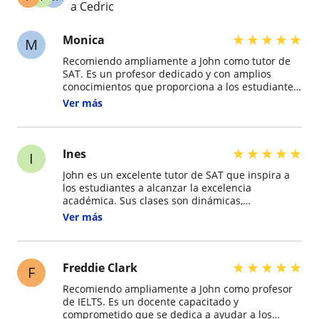
a Cedric
★
★
★
★
★
Monica
M
Recomiendo ampliamente a John como tutor de
SAT. Es un profesor dedicado y con amplios
conocimientos que proporciona a los estudiantes
las habilidades y estrategias necesarias para
Ver más
tener éxito. Sus clases son dinámicas, bien
estructuradas y adaptadas a las necesidades de
cada estudiante. A través de explicaciones claras,
técnicas efectivas para el examen y orientación
★
★
★
★
★
Ines
I
personalizada, John ayuda a los estudiantes a
John es un excelente tutor de SAT que inspira a
mejorar sus habilidades de lectura, escritura y
los estudiantes a alcanzar la excelencia
matemáticas mientras desarrollan la confianza
académica. Sus clases son dinámicas,
necesaria para obtener excelentes resultados en
estructuradas y están diseñadas para fortalecer
el SAT.
Ver más
las habilidades de lectura, escritura y
matemáticas, además de desarrollar técnicas
efectivas de resolución de problemas y
estrategias para el examen. Gracias a su
★
★
★
★
★
Freddie Clark
F
orientación paciente y su enfoque personalizado,
Recomiendo ampliamente a John como profesor
John ayuda a los estudiantes a ganar confianza y
de IELTS. Es un docente capacitado y
obtener resultados sobresalientes en el SAT.
comprometido que se dedica a ayudar a los