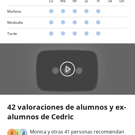
Lu
Ma
Mi
Ju
Vi
Sá
Do
Mañana
Mediodía
Tarde
42 valoraciones de alumnos y ex-
alumnos de Cedric
Monica y otras 41 personas recomiendan
F
I
M