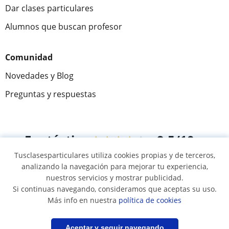
Dar clases particulares
Alumnos que buscan profesor
Comunidad
Novedades y Blog
Preguntas y respuestas
Fantástica
★★★★★
9,5/10
Tusclasesparticulares utiliza cookies propias y de terceros,
305915
opiniones de alumnos
analizando la navegación para mejorar tu experiencia,
nuestros servicios y mostrar publicidad.
Si continuas navegando, consideramos que aceptas su uso.
© 2007 - 2026 Tusclasesparticulares.com.ec
Más info en nuestra
política de cookies
Mapa web:
Profesores particulares
Filtrar
Guardar búsqueda
Aceptar y seguir navegando