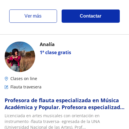
ver más
Contactar
Analía
1ª clase gratis
Clases on line
Flauta travesera
Profesora de flauta especializada en Música
Académica y Popular. Profesora especializada
en Flauta Tango y Música Argentina
Licenciada en artes musicales con orientación en
instrumento -flauta traversa- egresada de la UNA
(Universidad Nacional de las Artes). Prof...