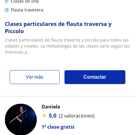
Clases on line
Flauta travesera
Clases particulares de flauta traversa y
Piccolo
Clases particulares de flauta traversa y piccolo para todos las
edades y niveles. La metodología de las clases varía según los
intereses y...
ver más
Contactar
Daniela
★
5,0
(2 valoraciones)
1ª clase gratis