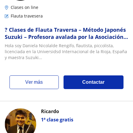
Clases on line
Flauta travesera
? Clases de Flauta Traversa – Método Japonés
Suzuki – Profesora avalada por la Asociación
Suzuki de las Americas ?
Hola soy Daniela Nicolalde Rengifo, flautista, piccolista,
licenciada en la Universidsd Internacional de la Rioja, España
y maestra Suzuki...
ver más
Contactar
Ricardo
1ª clase gratis