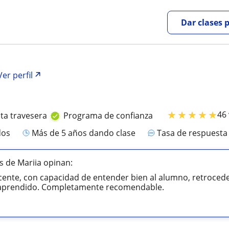
Dar clases 
Ver perfil
★
★
★
★
★
46
uta travesera
Programa de confianza
dos
más de 5 años dando clase
Tasa de respuest
 de Mariia opinan:
nte, con capacidad de entender bien al alumno, retroceder 
o aprendido. Completamente recomendable.