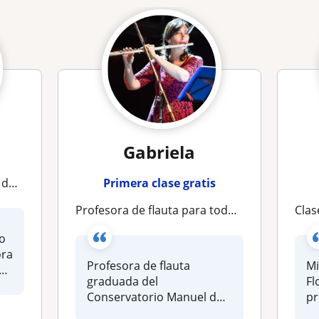
Gabriela
rusa
Primera clase gratis
Profesora de flauta para todas las edades online y presencial
Clases 
 o
ora
Profesora de flauta
Mi
a
graduada del
Fl
Conservatorio Manuel de
pr
Falla. Ofrezco clases
Or