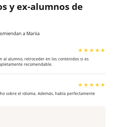
os y ex-alumnos de
comiendan a Mariia
★
★
★
★
★
al alumno, retroceder en los contenidos si es
Completamente recomendable.
★
★
★
★
★
ho sobre el idioma. Además, habla perfectamente