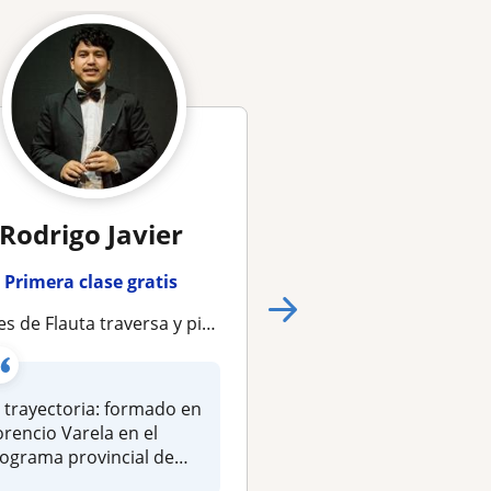
Rodrigo Javier
Anina
Primera clase gratis
Primera clase gra
de Flauta traversa y piccolo en plataformas zoom o meet
Clases particulares de flauta traversa
 trayectoria: formado en
Clases particulares d
orencio Varela en el
flauta traversa y picc
ograma provincial de
para todos las edade
questas e...
niveles. La...