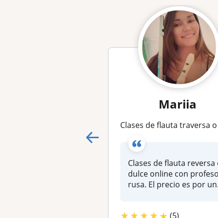
Mariia
Clases de flauta traversa o dulce online con profesora 
Clases de flauta reversa
dulce online con profes
rusa. El precio es por un
cla...
★
★
★
★
★
(5)