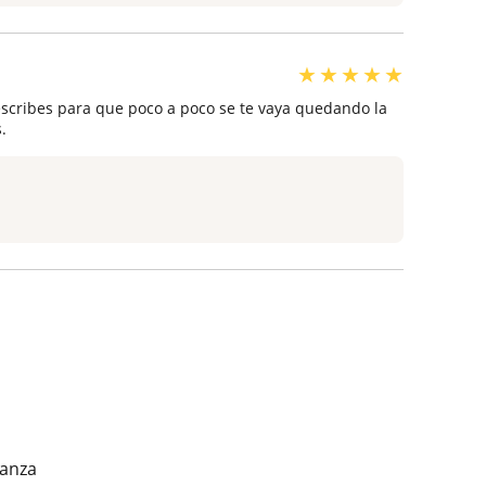
★
★
★
★
★
escribes para que poco a poco se te vaya quedando la
.
ianza