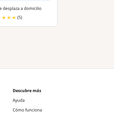
e desplaza a domicilio
Se desplaza a domici
★
★
★
★
(5)
Descubre más
Ayuda
Cómo funciona