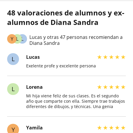
48 valoraciones de alumnos y ex-
alumnos de Diana Sandra
Lucas y otras 47 personas recomiendan a
Y
L
L
Diana Sandra
★
★
★
★
★
Lucas
L
Exelente profe y excelente persona
★
★
★
★
★
Lorena
L
Mi hija viene feliz de sus clases. Es el segundo
año que comparte con ella. Siempre trae trabajos
diferentes de dibujos, y técnicas. Una genia
★
★
★
★
★
Yamila
Y