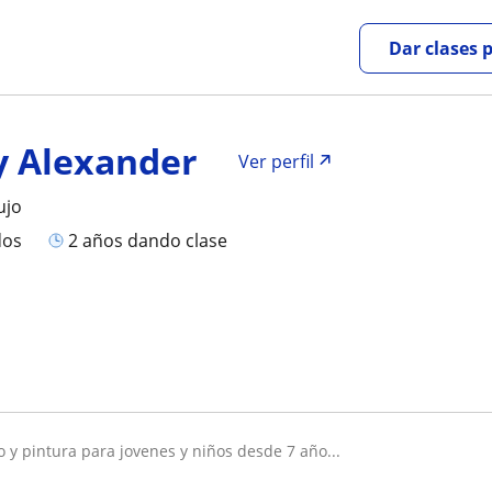
Dar clases 
 Alexander
Ver perfil
ujo
dos
2 años dando clase
o y pintura para jovenes y niños desde 7 año...