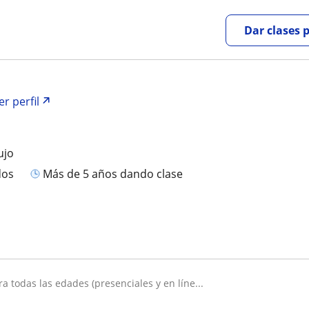
Dar clases 
er perfil
ujo
dos
más de 5 años dando clase
ara todas las edades (presenciales y en líne...