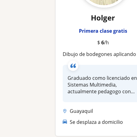
Holger
Primera clase gratis
$
6
/h
Dibujo de bodegones aplicando lápiz grafito, sepia o sangui
Graduado como licenciado e
Sistemas Multimedia,
actualmente pedagogo con
más de 5 a...
Guayaquil
Se desplaza a domicilio