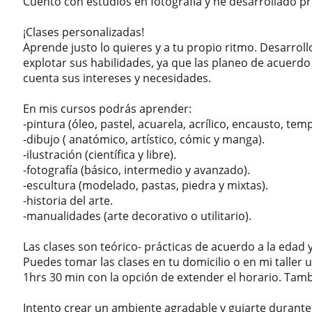
Cuento con estudios en fotografía y he desarrollado p
¡Clases personalizadas!
Aprende justo lo quieres y a tu propio ritmo. Desarro
explotar sus habilidades, ya que las planeo de acuerdo
cuenta sus intereses y necesidades.
En mis cursos podrás aprender:
-pintura (óleo, pastel, acuarela, acrílico, encausto, temp
-dibujo ( anatómico, artístico, cómic y manga).
-ilustración (científica y libre).
-fotografía (básico, intermedio y avanzado).
-escultura (modelado, pastas, piedra y mixtas).
-historia del arte.
-manualidades (arte decorativo o utilitario).
Las clases son teórico- prácticas de acuerdo a la edad y
Puedes tomar las clases en tu domicilio o en mi taller
1hrs 30 min con la opción de extender el horario. Tamb
Intento crear un ambiente agradable y guiarte durante 