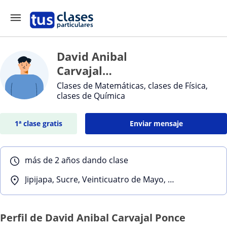
David Anibal
Carvajal
Ponce
Clases de Matemáticas, clases de Física,
clases de Química
1ª clase gratis
Enviar mensaje
más de 2 años dando clase
Jipijapa, Sucre, Veinticuatro de Mayo, Paján, Santa Ana
Perfil de David Anibal Carvajal Ponce