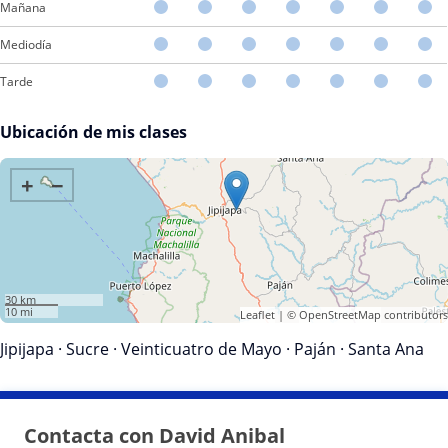
Mañana
Mediodía
Tarde
Ubicación de mis clases
+
−
30 km
10 mi
Leaflet
| ©
OpenStreetMap
contributors
Jipijapa
·
Sucre
·
Veinticuatro de Mayo
·
Paján
·
Santa Ana
Contacta con David Anibal