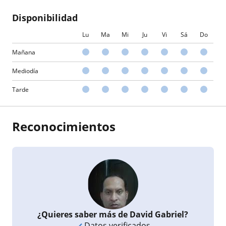
Disponibilidad
Lu
Ma
Mi
Ju
Vi
Sá
Do
Mañana
Mediodía
Tarde
Reconocimientos
¿Quieres saber más de David Gabriel?
Datos verificados