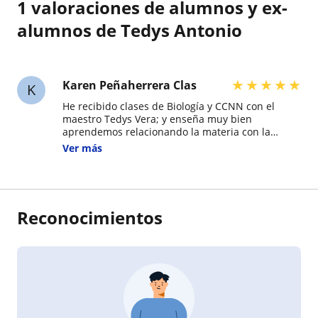
1 valoraciones de alumnos y ex-
alumnos de Tedys Antonio
★
★
★
★
★
Karen Peñaherrera Clas
K
He recibido clases de Biología y CCNN con el
maestro Tedys Vera; y enseña muy bien
aprendemos relacionando la materia con la
naturaleza y con ejemplos reales... Haciendo
Ver más
experimentos y me ha gustado mucho ser su
alumna
Reconocimientos