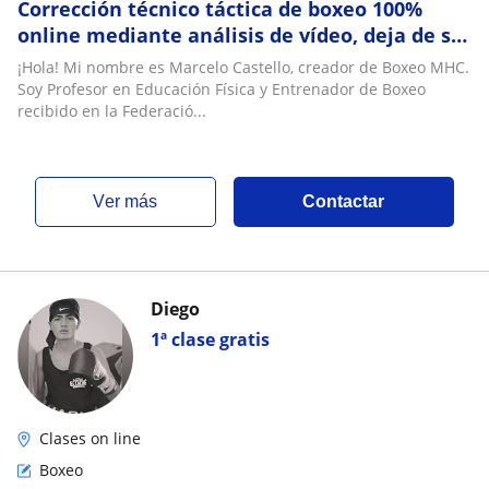
Corrección técnico táctica de boxeo 100%
online mediante análisis de vídeo, deja de ser
uno más del montón, entrena con análisis
¡Hola! Mi nombre es Marcelo Castello, creador de Boxeo MHC.
profesional
Soy Profesor en Educación Física y Entrenador de Boxeo
recibido en la Federació...
ver más
Contactar
Diego
1ª clase gratis
Clases on line
Boxeo