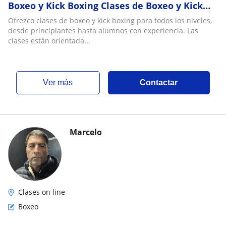
Boxeo y Kick Boxing Clases de Boxeo y Kick
Boxing Aprendé Boxeo y Kick Boxing Boxeo y
Ofrezco clases de boxeo y kick boxing para todos los niveles,
Kick
desde principiantes hasta alumnos con experiencia. Las
clases están orientada...
ver más
Contactar
Marcelo
Clases on line
Boxeo