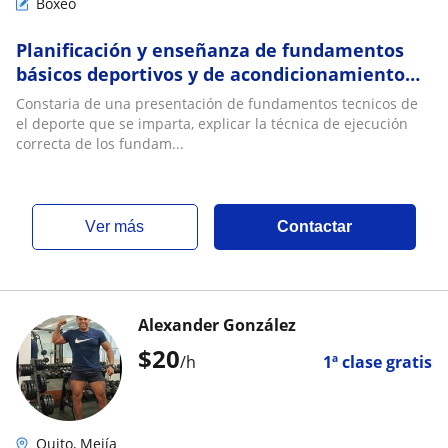
Boxeo
Planificación y enseñanza de fundamentos
básicos deportivos y de acondicionamiento
físico (Principalmente boxeo,futbol y
Constaria de una presentación de fundamentos tecnicos de
gimnasio)
el deporte que se imparta, explicar la técnica de ejecución
correcta de los fundam...
ver más
Contactar
Alexander González
$
20
/h
1ª clase gratis
Quito, Mejía