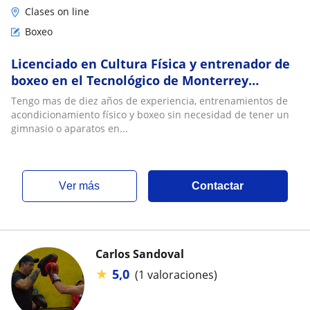
Clases on line
Boxeo
Licenciado en Cultura Física y entrenador de
boxeo en el Tecnológico de Monterrey
Campus Puebla, ofrece clases para niños,
Tengo mas de diez años de experiencia, entrenamientos de
jóvenes y adultos
acondicionamiento físico y boxeo sin necesidad de tener un
gimnasio o aparatos en...
ver más
Contactar
Carlos Sandoval
★
5,0
(1 valoraciones)