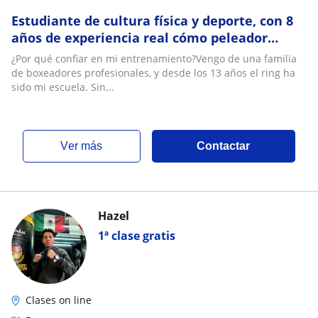
Estudiante de cultura física y deporte, con 8
años de experiencia real cómo peleador
amateur, y 5 años como entrenador.??
¿Por qué confiar en mi entrenamiento?Vengo de una familia
de boxeadores profesionales, y desde los 13 años el ring ha
sido mi escuela. Sin...
ver más
Contactar
Hazel
1ª clase gratis
Clases on line