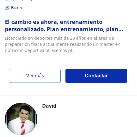
Boxeo
El cambio es ahora, entrenamiento
personalizado. Plan entrenamiento, plan
nutricional adaptado a tus requerimientos,
Licenciado en deportes más de 20 años en el área de
clases boxeo
preparación física actualmente realizando un máster en
nutrición deportiva ofrecemos pl...
ver más
Contactar
David