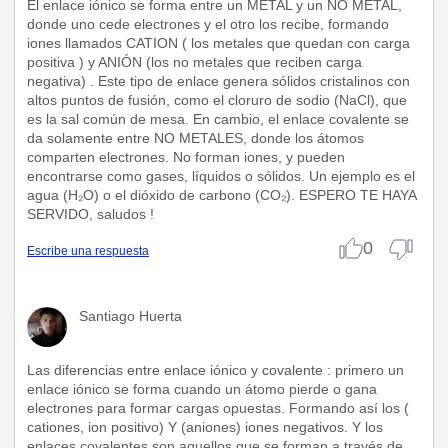
El enlace iónico se forma entre un METAL y un NO METAL,
donde uno cede electrones y el otro los recibe, formando
iones llamados CATION ( los metales que quedan con carga
positiva ) y ANIÓN (los no metales que reciben carga
negativa) . Este tipo de enlace genera sólidos cristalinos con
altos puntos de fusión, como el cloruro de sodio (NaCl), que
es la sal común de mesa. En cambio, el enlace covalente se
da solamente entre NO METALES, donde los átomos
comparten electrones. No forman iones, y pueden
encontrarse como gases, líquidos o sólidos. Un ejemplo es el
agua (H₂O) o el dióxido de carbono (CO₂). ESPERO TE HAYA
SERVIDO, saludos !
0
Escribe una respuesta
Santiago Huerta
Las diferencias entre enlace iónico y covalente : primero un
enlace iónico se forma cuando un átomo pierde o gana
electrones para formar cargas opuestas. Formando así los (
cationes, ion positivo) Y (aniones) iones negativos. Y los
enlaces covalentes son aquellos que se forman a través de