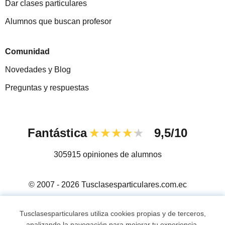
Dar clases particulares
Alumnos que buscan profesor
Comunidad
Novedades y Blog
Preguntas y respuestas
Fantástica
★★★★★
9,5/10
305915
opiniones de alumnos
© 2007 - 2026 Tusclasesparticulares.com.ec
Mapa web:
Profesores particulares
Tusclasesparticulares utiliza cookies propias y de terceros,
analizando la navegación para mejorar tu experiencia,