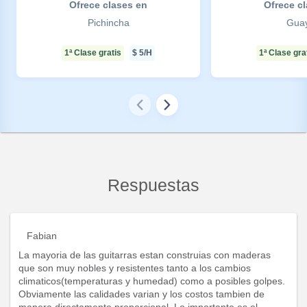
Ofrece clases en
Ofrece c
Pichincha
Gua
1ª Clase gratis
$
5
/H
1ª Clase gra
Respuestas
Fabian
La mayoria de las guitarras estan construias con maderas
que son muy nobles y resistentes tanto a los cambios
climaticos(temperaturas y humedad) como a posibles golpes.
Obviamente las calidades varian y los costos tambien de
manera directamente proporcional. Lo importante es el