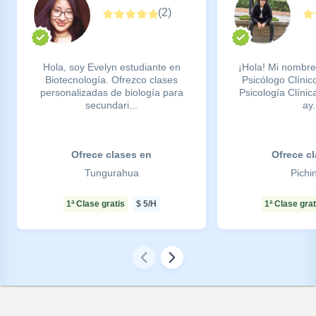
(
2
)
Hola, soy Evelyn estudiante en
¡Hola! Mi nombre
Biotecnología. Ofrezco clases
Psicólogo Clínic
personalizadas de biología para
Psicología Clínic
secundari...
ay.
Ofrece clases en
Ofrece c
Tungurahua
Pichi
1ª Clase gratis
$
5
/H
1ª Clase grat