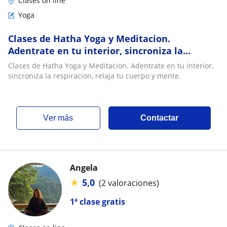
Clases on line
Yoga
Clases de Hatha Yoga y Meditacion.
Adentrate en tu interior, sincroniza la
respiracion, relaja tu cuerpo y mente
Clases de Hatha Yoga y Meditacion. Adentrate en tu interior,
sincroniza la respiracion, relaja tu cuerpo y mente.
ver más
Contactar
Angela
★
5,0
(2 valoraciones)
1ª clase gratis