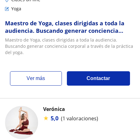
Yoga
Maestro de Yoga, clases dirigidas a toda la
audiencia. Buscando generar conciencia
corporal a través de la práctica del yoga
Maestro de Yoga, clases dirigidas a toda la audiencia.
Buscando generar conciencia corporal a través de la práctica
del yoga.
ver más
Contactar
Verónica
★
5,0
(1 valoraciones)