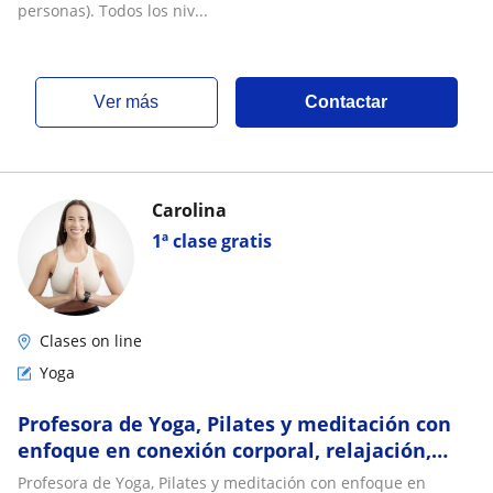
personas). Todos los niv...
ver más
Contactar
Carolina
1ª clase gratis
Clases on line
Yoga
Profesora de Yoga, Pilates y meditación con
enfoque en conexión corporal, relajación,
liberación del estrés y recarga energética
Profesora de Yoga, Pilates y meditación con enfoque en