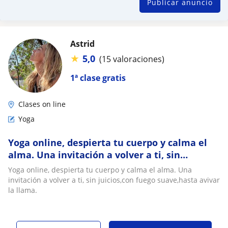
Publicar anuncio
Astrid
★
5,0
(15 valoraciones)
1ª clase gratis
Clases on line
Yoga
Yoga online, despierta tu cuerpo y calma el
alma. Una invitación a volver a ti, sin
juicios,con fuego suave,hasta avivar la llama
Yoga online, despierta tu cuerpo y calma el alma. Una
invitación a volver a ti, sin juicios,con fuego suave,hasta avivar
la llama.