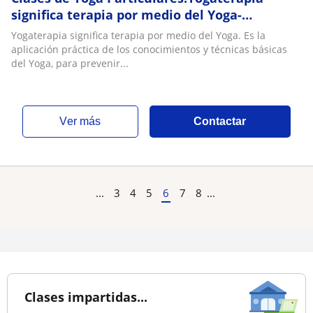
significa terapia por medio del Yoga-
Pranayamas y Asanas en tu bienestar
Yogaterapia significa terapia por medio del Yoga. Es la
aplicación práctica de los conocimientos y técnicas básicas
del Yoga, para prevenir...
ver más
Contactar
...
3
4
5
6
7
8
...
Clases impartidas...