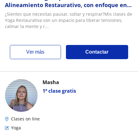
Alineamiento Restaurativo, con enfoque en
lesiones o padecimientos crónicos
¿Sientes que necesitas pausar, soltar y respirar?Mis clases de
Yoga Restaurativa son un espacio para liberar tensiones,
calmar la mente y r...
ver más
Contactar
Masha
1ª clase gratis
Clases on line
Yoga