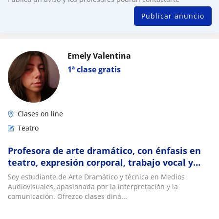
Publicar anuncio
Emely Valentina
1ª clase gratis
Clases on line
Teatro
Profesora de arte dramático, con énfasis en
teatro, expresión corporal, trabajo vocal y
danzario
Soy estudiante de Arte Dramático y técnica en Medios
Audiovisuales, apasionada por la interpretación y la
comunicación. Ofrezco clases diná...