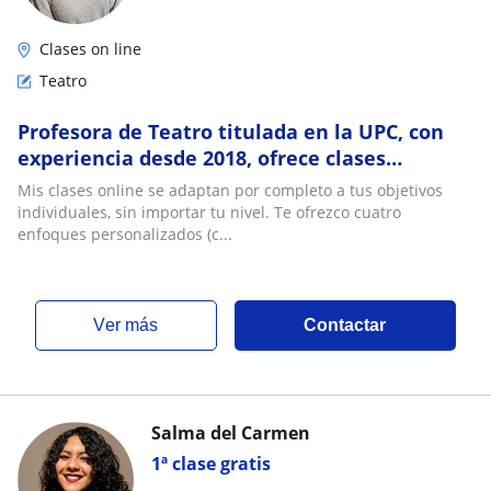
Clases on line
Teatro
Profesora de Teatro titulada en la UPC, con
experiencia desde 2018, ofrece clases
particulares online para todas las edades
Mis clases online se adaptan por completo a tus objetivos
individuales, sin importar tu nivel. Te ofrezco cuatro
enfoques personalizados (c...
ver más
Contactar
Salma del Carmen
1ª clase gratis