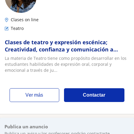
Clases on line
Teatro
Clases de teatro y expresión escénica;
Creatividad, confianza y comunicación a
través del arte
La materia de Teatro tiene como propósito desarrollar en los
estudiantes habilidades de expresión oral, corporal y
emocional a través de ju...
ver más
Contactar
Publica un anuncio
Publica un aviso y los profesores podrán contactarte