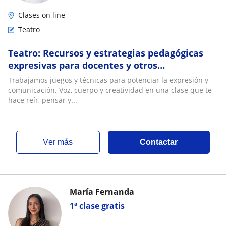
Clases on line
Teatro
Teatro: Recursos y estrategias pedagógicas
expresivas para docentes y otros
profesionales. Estudiantes de profesorado.
Trabajamos juegos y técnicas para potenciar la expresión y
Pres y virt
comunicación. Voz, cuerpo y creatividad en una clase que te
hace reír, pensar y...
ver más
Contactar
María Fernanda
1ª clase gratis