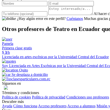
Al hacer c
¿Hay algún error en este perfil?
Cuéntanos
Muchas gracias 
Otros profesores de Teatro en Ecuador que
Pamela
Primera clase gratis
$
3
/h
Licenciada en artes escénicas por la Universidad Central del Ecuador
Soy Licenciada en Artes Escénicas por la Universidad Central del Ecu
Quito
Se desplaza a domicilio
Síguenos en
Términos y condiciones
Política de cookies
Política de privacidad
Condiciones uso profesores
Descubre más
Ayuda
Cómo funciona
Acceso profesores
Acceso a alumnos
Misión y