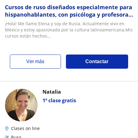
Cursos de ruso diseñados especialmente para
hispanohablantes, con psicóloga y profesora
nativa. ¡Aprende a leer y hablar ruso de
¡Hola! Me llamo Elena y soy de Rusia. Actualmente vivo en
manera fluida y amena!
México y estoy apasionada por la cultura latinoamericana.Mis
cursos están hechos...
ver más
Contactar
Natalia
1ª clase gratis
Clases on line
Ruso