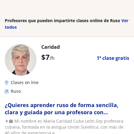
Profesores que pueden impartirte clases online de Ruso
Ver
todos
Caridad
$
7
/h
1ª clase gratis
Clases on line
Ruso
¿Quieres aprender ruso de forma sencilla,
clara y guiada por una profesora con
experiencia real?
👩‍🏫 Mi nombre es María Caridad Cuba León.Soy profesora
cubana, formada en la antigua Unión Soviética, con más de
40 años de experiencia e...