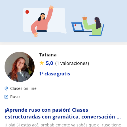
Tatiana
★
5,0
(1 valoraciones)
1ª clase gratis
Clases on line
Ruso
¡Aprende ruso con pasión! Clases
estructuradas con gramática, conversación y
cultura para todos los niveles
¡Hola! Si estás acá, probablemente ya sabés que el ruso tiene