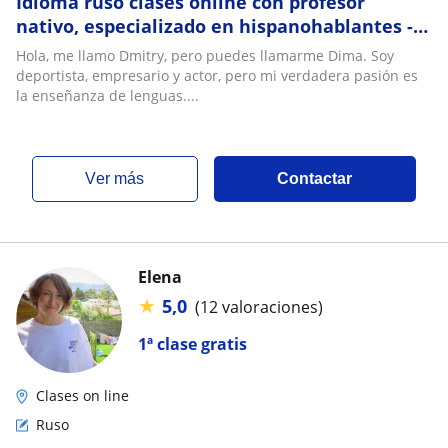
Idioma ruso clases online con profesor
nativo, especializado en hispanohablantes -
¡Aprende ruso con Dima!
Hola, me llamo Dmitry, pero puedes llamarme Dima. Soy
deportista, empresario y actor, pero mi verdadera pasión es
la enseñanza de lenguas....
ver más
Contactar
Elena
★
5,0
(12 valoraciones)
1ª clase gratis
Clases on line
Ruso