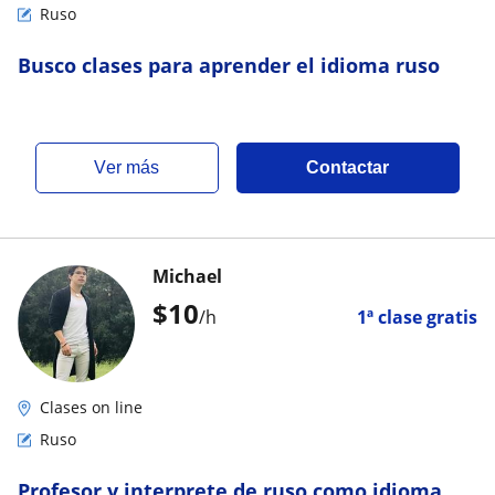
Ruso
Busco clases para aprender el idioma ruso
ver más
Contactar
Michael
$
10
/h
1ª clase gratis
Clases on line
Ruso
Profesor y interprete de ruso como idioma