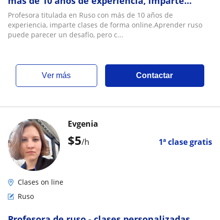
más de 10 años de experiencia, imparte
clases de forma online
Profesora titulada en Ruso con más de 10 años de
experiencia, imparte clases de forma online.Aprender ruso
puede parecer un desafío, pero c...
ver más
Contactar
Evgenia
$
5
/h
1ª clase gratis
Clases on line
Ruso
Profesora de ruso - clases personalizadas