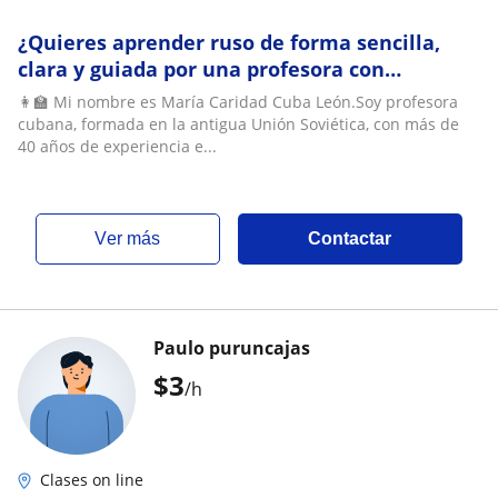
¿Quieres aprender ruso de forma sencilla,
clara y guiada por una profesora con
experiencia real?
👩‍🏫 Mi nombre es María Caridad Cuba León.Soy profesora
cubana, formada en la antigua Unión Soviética, con más de
40 años de experiencia e...
ver más
Contactar
Paulo puruncajas
$
3
/h
Clases on line