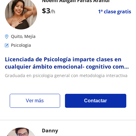
Noemi Abigail Farías Arandi
$
3
/h
1ª clase gratis
Quito, Mejía
Psicologia
Licenciada de Psicología imparte clases en
cualquier ámbito emocional- cognitivo como
estipulación temprana en niños
Graduada en psicologia general con metodologia interactiva
ver más
Contactar
Danny