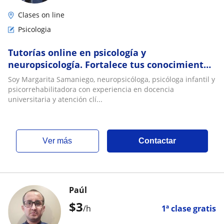
Clases on line
Psicologia
Tutorías online en psicología y
neuropsicología. Fortalece tus conocimientos
paso a paso
Soy Margarita Samaniego, neuropsicóloga, psicóloga infantil y
psicorrehabilitadora con experiencia en docencia
universitaria y atención clí...
ver más
Contactar
Paúl
$
3
/h
1ª clase gratis