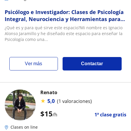
Psicólogo e Investigador: Clases de Psicología
Integral, Neurociencia y Herramientas para
el Bienestar y Rendimiento
¿Qué es y para qué sirve este espacio?Mi nombre es Ignacio
Alonso Jaramillo y he diseñado este espacio para enseñar la
Psicología como una...
ver más
Contactar
Renato
★
5,0
(1 valoraciones)
$
15
/h
1ª clase gratis
Clases on line