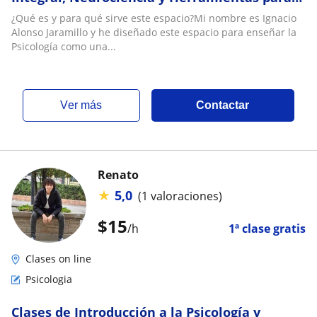
el Bienestar y Rendimiento
¿Qué es y para qué sirve este espacio?Mi nombre es Ignacio
Alonso Jaramillo y he diseñado este espacio para enseñar la
Psicología como una...
ver más
Contactar
Renato
★
5,0
(1 valoraciones)
$
15
/h
1ª clase gratis
Clases on line
Psicologia
Clases de Introducción a la Psicología y