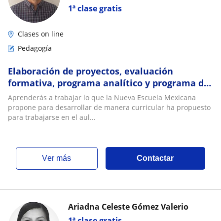
1ª clase gratis
Clases on line
Pedagogía
Elaboración de proyectos, evaluación
formativa, programa analítico y programa de
mejora. Temas de CTE y utilización de la IA
Aprenderás a trabajar lo que la Nueva Escuela Mexicana
propone para desarrollar de manera curricular ha propuesto
para trabajarse en el aul...
ver más
Contactar
Ariadna Celeste Gómez Valerio
1ª clase gratis