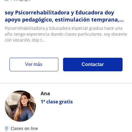
soy Psicorrehabilitadora y Educadora doy
apoyo pedagógico, estimulación temprana,
terapia de lengua entre otros
Psicorrehabilitadora y Educadora especial gradua hace una
año, tengo experiencia dando clases particulares, soy docente
con vocación, doy t...
ver más
Contactar
Ana
1ª clase gratis
Clases on line