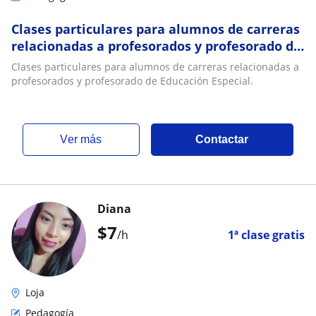
Clases particulares para alumnos de carreras
relacionadas a profesorados y profesorado de
Educación Especial
Clases particulares para alumnos de carreras relacionadas a
profesorados y profesorado de Educación Especial.
ver más
Contactar
Diana
$
7
/h
1ª clase gratis
Loja
Pedagogía