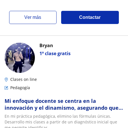
ver más
Contactar
Bryan
1ª clase gratis
Clases on line
Pedagogía
Mi enfoque docente se centra en la
innovación y el dinamismo, asegurando que
el aprendizaje a distancia sea una
En mi práctica pedagógica, elimino las fórmulas únicas.
experiencia 10/10
Desarrollo mis clases a partir de un diagnóstico inicial que
me permite identificar...