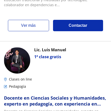
colaborador en dependencias e...
ver más
Contactar
Lic. Luis Manuel
1ª clase gratis
Clases on line
Pedagogía
Docente en Ciencias Sociales y Humanidades,
experto en pedagogía, con experiencia en
educación socioemocional y tutoría