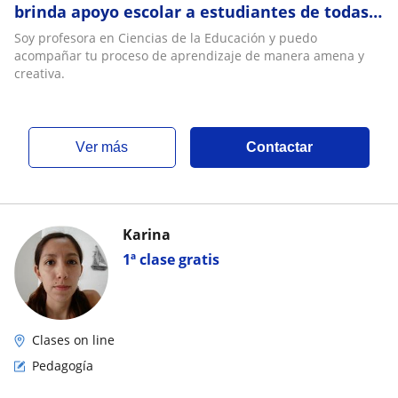
brinda apoyo escolar a estudiantes de todas
las edades. También estudié inglés
Soy profesora en Ciencias de la Educación y puedo
acompañar tu proceso de aprendizaje de manera amena y
creativa.
ver más
Contactar
Karina
1ª clase gratis
Clases on line
Pedagogía