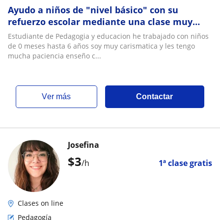
Ayudo a niños de "nivel básico" con su
refuerzo escolar mediante una clase muy
dimanica
Estudiante de Pedagogia y educacion he trabajado con niños
de 0 meses hasta 6 años soy muy carismatica y les tengo
mucha paciencia enseño c...
ver más
Contactar
Josefina
$
3
/h
1ª clase gratis
Clases on line
Pedagogía