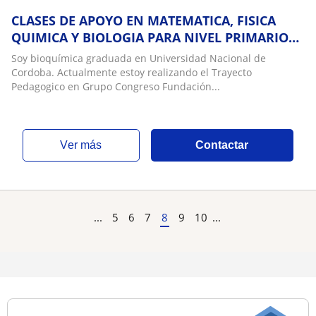
CLASES DE APOYO EN MATEMATICA, FISICA
QUIMICA Y BIOLOGIA PARA NIVEL PRIMARIO
SECUNDARIO Y UNIVERSITARIO
Soy bioquímica graduada en Universidad Nacional de
Cordoba. Actualmente estoy realizando el Trayecto
Pedagogico en Grupo Congreso Fundación...
ver más
Contactar
...
5
6
7
8
9
10
...