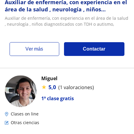
Auxiliar de enfermería, con experiencia en el
área de la salud , neurología , niños
diagnosticados con TDH o autismo
Auxiliar de enfermería, con experiencia en el área de la salud
, neurología , niños diagnosticados con TDH o autismo,
ver más
Contactar
Miguel
★
5,0
(1 valoraciones)
1ª clase gratis
Clases on line
Otras ciencias