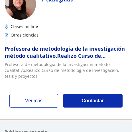
Clases on line
Otras ciencias
Profesora de metodología de la investigación
método cualitativo.Realizo Curso de
metodología de investigación, tesis y
Profesora de metodología de la investigación método
proyectos
cualitativo.Realizo Curso de metodología de investigación,
tesis y proyectos.
ver más
Contactar
Publica un anuncio