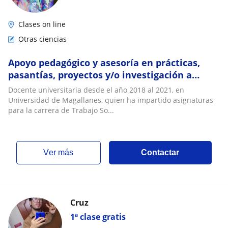
Clases on line
Otras ciencias
Apoyo pedagógico y asesoría en prácticas,
pasantías, proyectos y/o investigación a
estudiantes del área de Servicio Social
Docente universitaria desde el año 2018 al 2021, en
Universidad de Magallanes, quien ha impartido asignaturas
para la carrera de Trabajo So...
ver más
Contactar
Cruz
1ª clase gratis