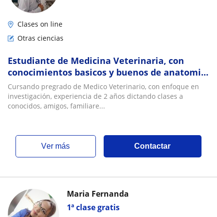
Clases on line
Otras ciencias
Estudiante de Medicina Veterinaria, con
conocimientos basicos y buenos de anatomia
animal, microbiologia, biologia general
Cursando pregrado de Medico Veterinario, con enfoque en
investigación, experiencia de 2 años dictando clases a
conocidos, amigos, familiare...
ver más
Contactar
Maria Fernanda
1ª clase gratis