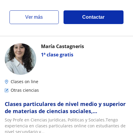
ver más
Contactar
María Castagneris
1ª clase gratis
Clases on line
Otras ciencias
Clases particulares de nivel medio y superior
de materias de ciencias sociales,
historia,ciudadanía y participacion,entre
Soy Profe en Ciencias Jurídicas, Politicas y Sociales.Tengo
otras
experiencia en clases particulares online con estudiantes de
nivel secundario y...