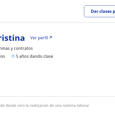
Dar clases 
ristina
Ver perfil
inas y contratos
dos
5 años dando clase
nde desde cero la realizacion de una nomina laborar