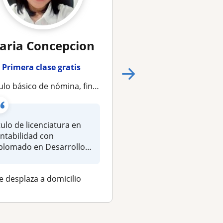
aria Concepcion
Andres
Primera clase gratis
Primera clase gra
 básico de nómina, finiquitos y cuotas de seguridad social
Profesor de Nomina y Prestaciones Social
tulo de licenciatura en
Especialista en Gere
ntabilidad con
de Empresas con ma
plomado en Desarrollo
10 años manejando
 Talento Humano...
Nominas de varios...
e desplaza a domicilio
Se desplaza a domici