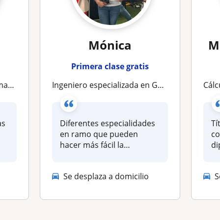
Mónica
M
Primera clase gratis
alizadas
Ingeniero especializada en Gestión empresarial, me gusta dar clases en preparatoria o materias de universidad
Cálculo
as
Diferentes especialidades
Tí
en ramo que pueden
co
hacer más fácil la
di
instrucción académic...
de
Se desplaza a domicilio
S