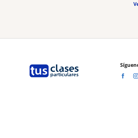
V
Síguen