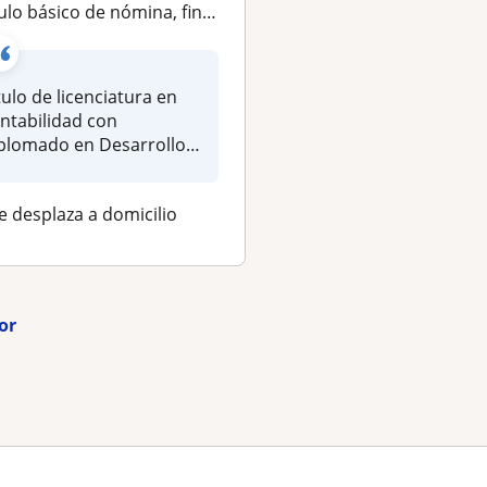
 básico de nómina, finiquitos y cuotas de seguridad social
Profesor de Nomina y Prestaciones Social
tulo de licenciatura en
Especialista en Gere
ntabilidad con
de Empresas con ma
plomado en Desarrollo
10 años manejando
 Talento Humano...
Nominas de varios...
e desplaza a domicilio
Se desplaza a domici
or