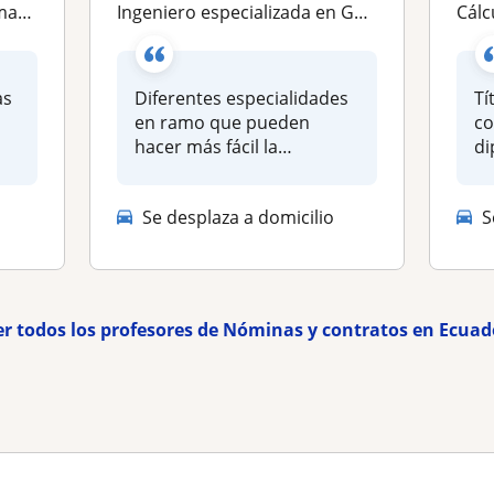
alizadas
Ingeniero especializada en Gestión empresarial, me gusta dar clases en preparatoria o materias de universidad
Cálculo
as
Diferentes especialidades
Tí
en ramo que pueden
co
hacer más fácil la
di
instrucción académic...
de
Se desplaza a domicilio
S
er todos los profesores de Nóminas y contratos en Ecuad